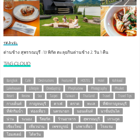
TRAVEL
ด่านช้าง สุพรรณบุรี : 13 พิกัด ตะลุยกินด่านช้าง 2 วัน 1 คืน
TAG CLOUD
Bangkok
Cafe
Destinations
Featured
HOSTEL
Hotel
Kohkood
Lakeheaven
Lifestyle
Onedaytrip
Phephatiew
Photography
Phuket
Resort
Review
Sea
Taipei
Taiwan
Thailand
Travel
Travel Tips
กางเต็นท์
กาญจนบุรี
คาเฟ่
ตราด
ทะเล
ที่พักกาญจนบุรี
ที่พักริมน้ำ
ท่องเที่ยว
นครนายก
นอนเต้นท์
นาขั้นบันได
น่าน
ระนอง
รีสอร์ท
ร้านอาหาร
สุพรรณบุรี
เกาะกูด
เชียงใหม่
เที่ยวน่าน
เพชรบูรณ์
เภพาเที่ยว
โรงแรม
โฮมสเตย์
ไต้หวัน