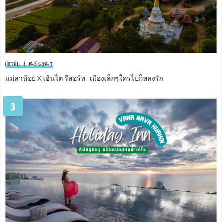
HOTEL & RESORT
แม่ลาน้อย X เฮินไต รีสอร์ท : เมืองเล็กๆใครไปก็หลงรัก
3