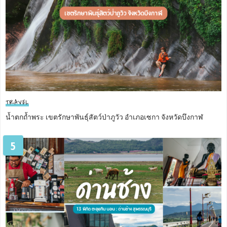
TRAVEL
น้ำตกถ้ำพระ เขตรักษาพันธุ์สัตว์ป่าภูวัว อำเภอเซกา จังหวัดบึงกาฬ
5