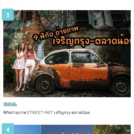
3
TRAVEL
พิกัดถ่ายภาพ STREET ART เจริญกรุง ตลาดน้อย
4