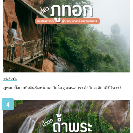
TRAVEL
ภูทอก บึงกาฬ เดินริมหน้าผาวัดใจ สู่แดนสวรรค์ (วัดเจติยาคีรีวิหาร)
4