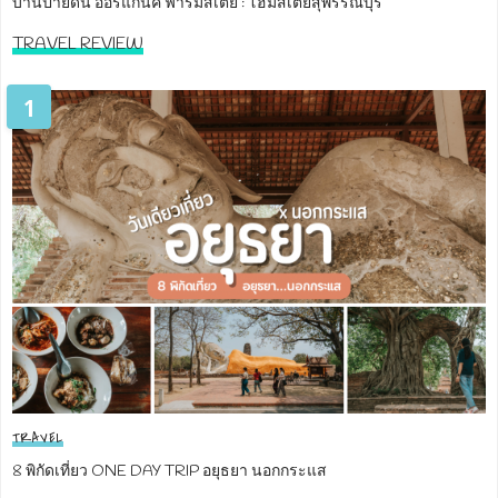
บ้านปายดิน ออร์แกนิค ฟาร์มสเตย์ : โฮมสเตย์สุพรรณบุรี
TRAVEL REVIEW
1
TRAVEL
8 พิกัดเที่ยว ONE DAY TRIP อยุธยา นอกกระแส