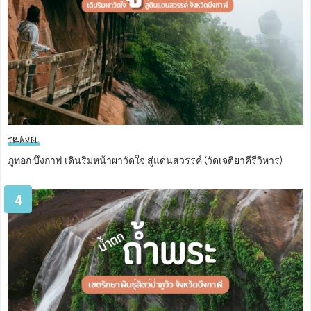
TRAVEL
ภูทอก บึงกาฬ เดินริมหน้าผาวัดใจ สู่แดนสวรรค์ (วัดเจติยาคีรีวิหาร)
4