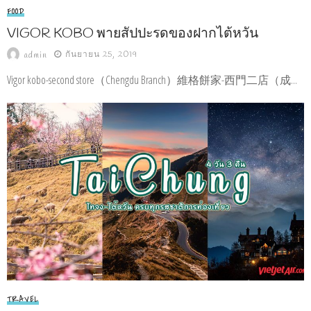
FOOD
VIGOR KOBO พายสัปปะรดของฝากไต้หวัน
กันยายน 25, 2019
admin
Vigor kobo-second store（Chengdu Branch）維格餅家-西門二店（成...
TRAVEL