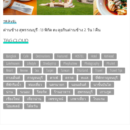
TRAVEL
ด่านช้าง สุพรรณบุรี : 13 พิกัด ตะลุยกินด่านช้าง 2 วัน 1 คืน
TAG CLOUD
Bangkok
Cafe
Destinations
Featured
HOSTEL
Hotel
Kohkood
Lakeheaven
Lifestyle
Onedaytrip
Phephatiew
Photography
Phuket
Resort
Review
Sea
Taipei
Taiwan
Thailand
Travel
Travel Tips
กางเต็นท์
กาญจนบุรี
คาเฟ่
ตราด
ทะเล
ที่พักกาญจนบุรี
ที่พักริมน้ำ
ท่องเที่ยว
นครนายก
นอนเต้นท์
นาขั้นบันได
น่าน
ระนอง
รีสอร์ท
ร้านอาหาร
สุพรรณบุรี
เกาะกูด
เชียงใหม่
เที่ยวน่าน
เพชรบูรณ์
เภพาเที่ยว
โรงแรม
โฮมสเตย์
ไต้หวัน