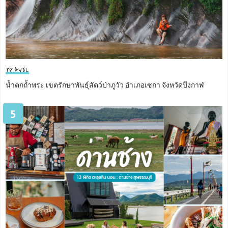
TRAVEL
น้ำตกถ้ำพระ เขตรักษาพันธุ์สัตว์ป่าภูวัว อำเภอเซกา จังหวัดบึงกาฬ
5