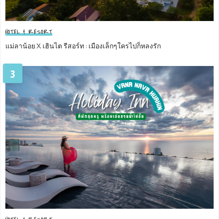
HOTEL & RESORT
แม่ลาน้อย X เฮินไต รีสอร์ท : เมืองเล็กๆใครไปก็หลงรัก
3