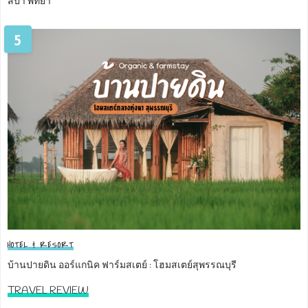
สปา พัทยา
5
HOTEL & RESORT
บ้านปายดิน ออร์แกนิค ฟาร์มสเตย์ : โฮมสเตย์สุพรรณบุรี
TRAVEL REVIEW