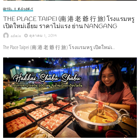
HOTEL & RESORT
THE PLACE TAIPEI (南 港 老 爺 行 旅) โรงแรมหรู
เปิดใหม่เอี่ยม ราคาไม่แรง ย่าน NANGANG
ตุลาคม 1, 2019
admin
The Place Taipei (南 港 老 爺 行 旅) โรงแรมหรู เปิดใหม่เ...