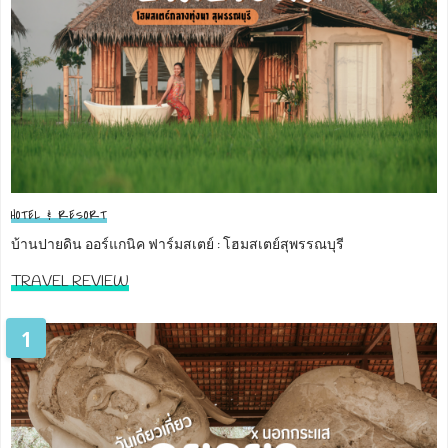
HOTEL & RESORT
บ้านปายดิน ออร์แกนิค ฟาร์มสเตย์ : โฮมสเตย์สุพรรณบุรี
TRAVEL REVIEW
1