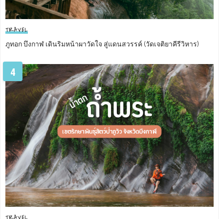
TRAVEL
ภูทอก บึงกาฬ เดินริมหน้าผาวัดใจ สู่แดนสวรรค์ (วัดเจติยาคีรีวิหาร)
4
TRAVEL