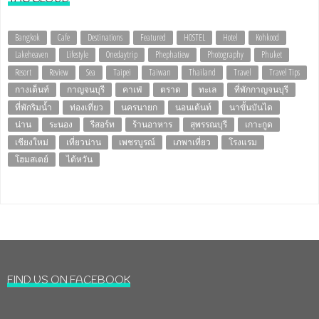
Bangkok
Cafe
Destinations
Featured
HOSTEL
Hotel
Kohkood
Lakeheaven
Lifestyle
Onedaytrip
Phephatiew
Photography
Phuket
Resort
Review
Sea
Taipei
Taiwan
Thailand
Travel
Travel Tips
กางเต็นท์
กาญจนบุรี
คาเฟ่
ตราด
ทะเล
ที่พักกาญจนบุรี
ที่พักริมน้ำ
ท่องเที่ยว
นครนายก
นอนเต้นท์
นาขั้นบันได
น่าน
ระนอง
รีสอร์ท
ร้านอาหาร
สุพรรณบุรี
เกาะกูด
เชียงใหม่
เที่ยวน่าน
เพชรบูรณ์
เภพาเที่ยว
โรงแรม
โฮมสเตย์
ไต้หวัน
FIND US ON FACEBOOK