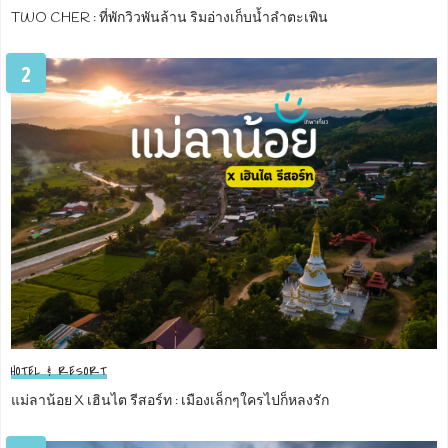
TWO CHER : ที่พักวิวพันล้าน ริมอ่างเก็บน้ำลำตะเพิน
2
HOTEL & RESORT
แม่ลาน้อย X เฮินไต รีสอร์ท : เมืองเล็กๆใครไปก็หลงรัก