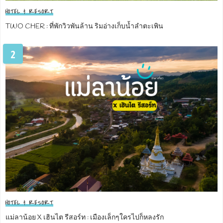
HOTEL & RESORT
TWO CHER : ที่พักวิวพันล้าน ริมอ่างเก็บน้ำลำตะเพิน
2
HOTEL & RESORT
แม่ลาน้อย X เฮินไต รีสอร์ท : เมืองเล็กๆใครไปก็หลงรัก