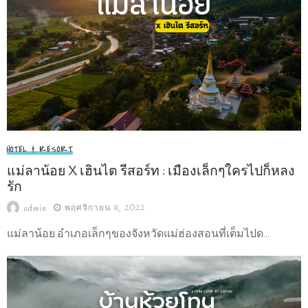
HOTEL & RESORT
แม่ลาน้อย X เฮินไต รีสอร์ท : เมืองเล็กๆใครไปก็หลง
รัก
พฤศจิกายน 8, 2022
admin
แม่ลาน้อย อำเภอเล็กๆของจังหวัดแม่ฮ่องสอนที่เต็มไปด...