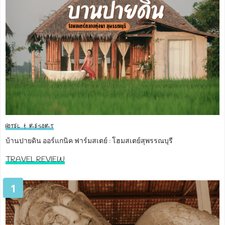
HOTEL & RESORT
บ้านปายดิน ออร์แกนิค ฟาร์มสเตย์ : โฮมสเตย์สุพรรณบุรี
TRAVEL REVIEW
1