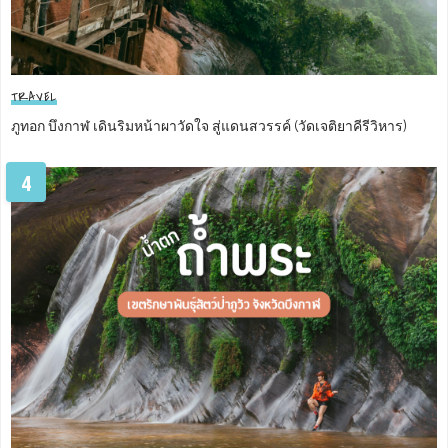
TRAVEL
ภูทอก บึงกาฬ เดินริมหน้าผาวัดใจ สู่แดนสวรรค์ (วัดเจติยาคีรีวิหาร)
4