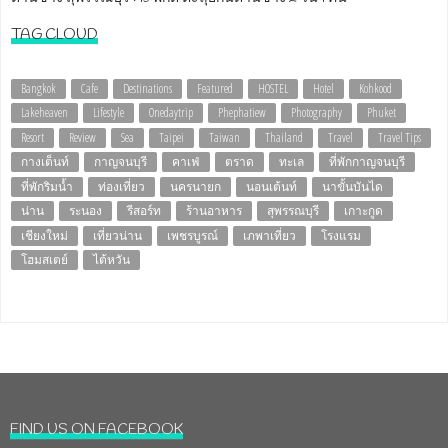
TAG CLOUD
Bangkok
Cafe
Destinations
Featured
HOSTEL
Hotel
Kohkood
Lakeheaven
Lifestyle
Onedaytrip
Phephatiew
Photography
Phuket
Resort
Review
Sea
Taipei
Taiwan
Thailand
Travel
Travel Tips
กางเต็นท์
กาญจนบุรี
คาเฟ่
ตราด
ทะเล
ที่พักกาญจนบุรี
ที่พักริมน้ำ
ท่องเที่ยว
นครนายก
นอนเต้นท์
นาขั้นบันได
น่าน
ระนอง
รีสอร์ท
ร้านอาหาร
สุพรรณบุรี
เกาะกูด
เชียงใหม่
เที่ยวน่าน
เพชรบูรณ์
เภพาเที่ยว
โรงแรม
โฮมสเตย์
ไต้หวัน
FIND US ON FACEBOOK