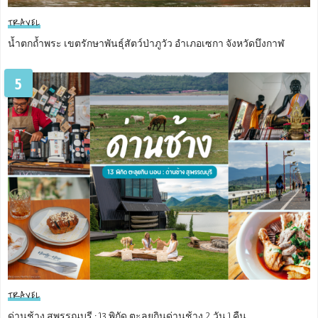
TRAVEL
น้ำตกถ้ำพระ เขตรักษาพันธุ์สัตว์ป่าภูวัว อำเภอเซกา จังหวัดบึงกาฬ
5
TRAVEL
ด่านช้าง สุพรรณบุรี : 13 พิกัด ตะลุยกินด่านช้าง 2 วัน 1 คืน