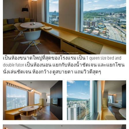
เป็นห้องขนาดใหญ่ที่สุดของโรงแรม เป็น 1 queen size bed and
double futon เป็นห้องนอน แยกกับห้องน้ำชัดเจน และแยกโซน
นั่งเล่นชัดเจน ห้องกว้าง ดูสบายตา แถมวิวดีสุดๆ