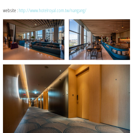
website :
http://www.
hotelroyal
.com.tw/nangang/