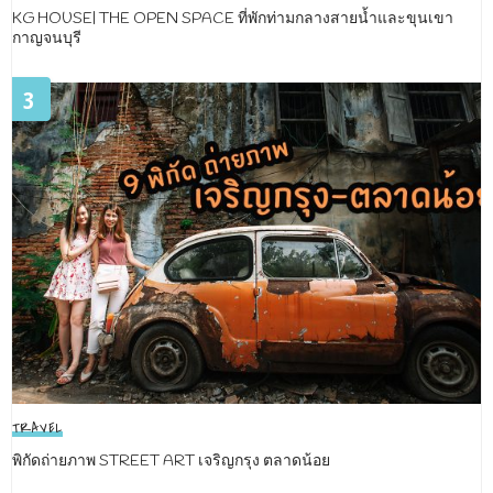
KG HOUSE| THE OPEN SPACE ที่พักท่ามกลางสายน้ำและขุนเขา
กาญจนบุรี
3
TRAVEL
พิกัดถ่ายภาพ STREET ART เจริญกรุง ตลาดน้อย