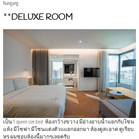
Nangang
**
DELUXE ROOM
เป็น 1 queen size bed ห้องกว้างขวาง มีอ่างอาบน้ำแยกกับโซน
แห้ง มีโซฟา มีโซนแต่งตัวแแยกออกมา ห้องดูสะอาด ดูเรียบ
หรู ผมชอบห้องนี้มากๆเลยครับ