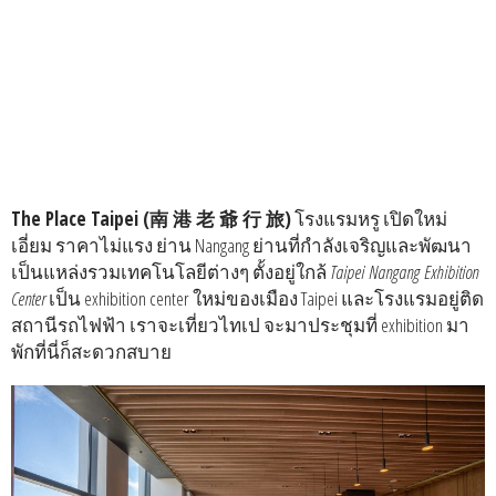
The Place Taipei (南 港 老 爺 行 旅)
โรงแรมหรู เปิดใหม่
เอี่ยม ราคาไม่แรง ย่าน Nangang ย่านที่กำลังเจริญและพัฒนา
เป็นแหล่งรวมเทคโนโลยีต่างๆ ตั้งอยู่ใกล้
Taipei Nangang Exhibition
Center
เป็น exhibition center ใหม่ของเมือง Taipei และโรงแรมอยู่ติด
สถานีรถไฟฟ้า เราจะเที่ยวไทเป จะมาประชุมที่ exhibition มา
พักที่นี่ก็สะดวกสบาย