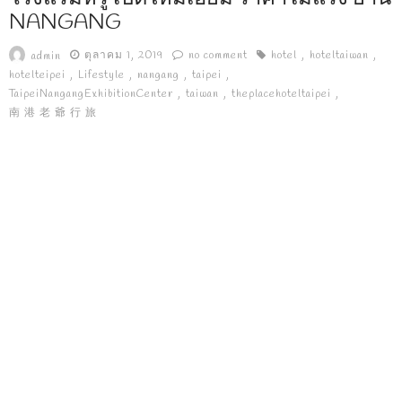
NANGANG
ตุลาคม 1, 2019
no comment
hotel
hoteltaiwan
admin
hotelteipei
Lifestyle
nangang
taipei
TaipeiNangangExhibitionCenter
taiwan
theplacehoteltaipei
南 港 老 爺 行 旅