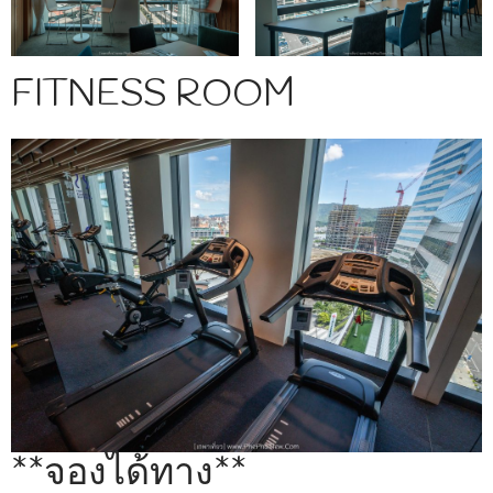
FITNESS ROOM
**จองได้ทาง**