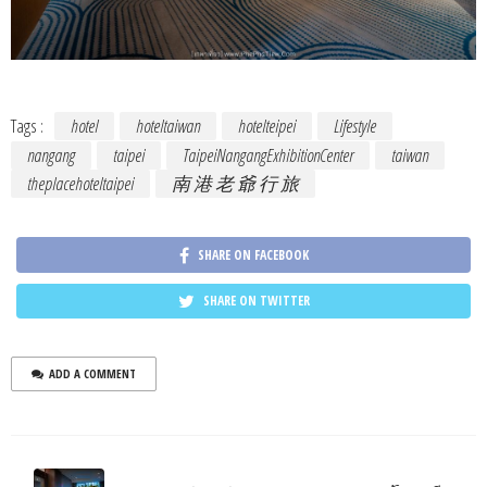
Tags :
hotel
hoteltaiwan
hotelteipei
Lifestyle
nangang
taipei
TaipeiNangangExhibitionCenter
taiwan
theplacehoteltaipei
南 港 老 爺 行 旅
SHARE ON FACEBOOK
SHARE ON TWITTER
ADD A COMMENT