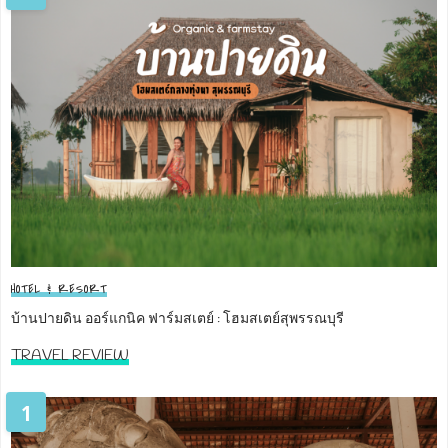
HOTEL & RESORT
บ้านปายดิน ออร์แกนิค ฟาร์มสเตย์ : โฮมสเตย์สุพรรณบุรี
TRAVEL REVIEW
1