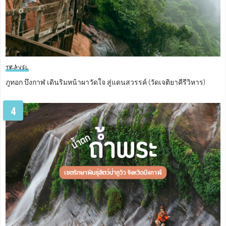
TRAVEL
ภูทอก บึงกาฬ เดินริมหน้าผาวัดใจ สู่แดนสวรรค์ (วัดเจติยาคีรีวิหาร)
4