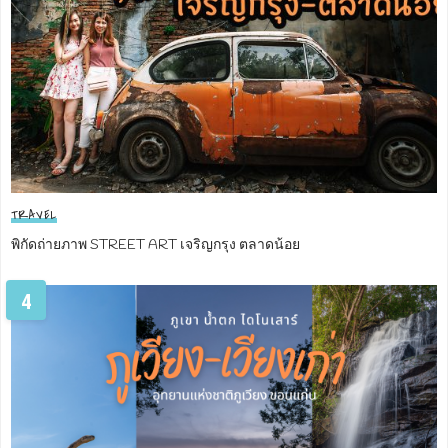
TRAVEL
พิกัดถ่ายภาพ STREET ART เจริญกรุง ตลาดน้อย
4