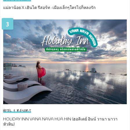
แม่ลาน้อย X เฮินไต รีสอร์ท : เมืองเล็กๆใครไปก็หลงรัก
3
HOTEL & RESORT
HOLIDAY INN VANA NAVA HUA HIN (ฮอลิเดย์ อินน์ วานา นาวา
หัวหิน)