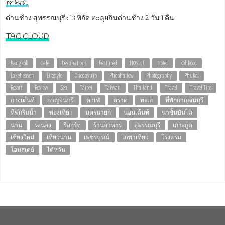
TRAVEL
ด่านช้าง สุพรรณบุรี : 13 พิกัด ตะลุยกินด่านช้าง 2 วัน 1 คืน
TAG CLOUD
Bangkok
Cafe
Destinations
Featured
HOSTEL
Hotel
Kohkood
Lakeheaven
Lifestyle
Onedaytrip
Phephatiew
Photography
Phuket
Resort
Review
Sea
Taipei
Taiwan
Thailand
Travel
Travel Tips
กางเต็นท์
กาญจนบุรี
คาเฟ่
ตราด
ทะเล
ที่พักกาญจนบุรี
ที่พักริมน้ำ
ท่องเที่ยว
นครนายก
นอนเต้นท์
นาขั้นบันได
น่าน
ระนอง
รีสอร์ท
ร้านอาหาร
สุพรรณบุรี
เกาะกูด
เชียงใหม่
เที่ยวน่าน
เพชรบูรณ์
เภพาเที่ยว
โรงแรม
โฮมสเตย์
ไต้หวัน