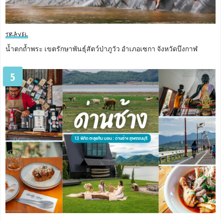
TRAVEL
น้ำตกถ้ำพระ เขตรักษาพันธุ์สัตว์ป่าภูวัว อำเภอเซกา จังหวัดบึงกาฬ
5