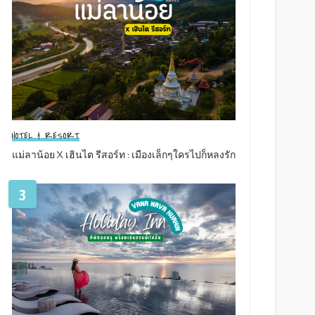
HOTEL & RESORT
แม่ลาน้อย X เฮินไต รีสอร์ท : เมืองเล็กๆใครไปก็หลงรัก
3