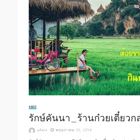
FOOD
รักษ์คันนา_ร้านก๋วยเตี๋ยวกล
admin
พฤษภาคม 25, 2018