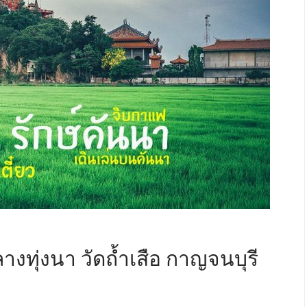
างทุ่งนา วัดถ้ำเสือ กาญจนบุรี