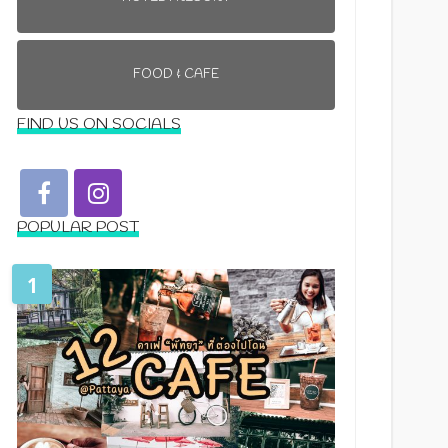
FOOD & CAFE
FIND US ON SOCIALS
POPULAR POST
1