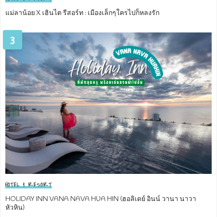
แม่ลาน้อย X เฮินไต รีสอร์ท : เมืองเล็กๆใครไปก็หลงรัก
3
HOTEL & RESORT
HOLIDAY INN VANA NAVA HUA HIN (ฮอลิเดย์ อินน์ วานา นาวา
หัวหิน)