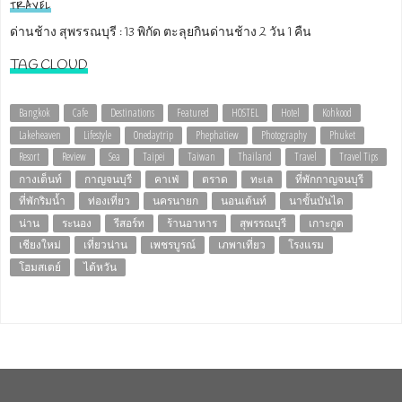
TRAVEL
ด่านช้าง สุพรรณบุรี : 13 พิกัด ตะลุยกินด่านช้าง 2 วัน 1 คืน
TAG CLOUD
Bangkok
Cafe
Destinations
Featured
HOSTEL
Hotel
Kohkood
Lakeheaven
Lifestyle
Onedaytrip
Phephatiew
Photography
Phuket
Resort
Review
Sea
Taipei
Taiwan
Thailand
Travel
Travel Tips
กางเต็นท์
กาญจนบุรี
คาเฟ่
ตราด
ทะเล
ที่พักกาญจนบุรี
ที่พักริมน้ำ
ท่องเที่ยว
นครนายก
นอนเต้นท์
นาขั้นบันได
น่าน
ระนอง
รีสอร์ท
ร้านอาหาร
สุพรรณบุรี
เกาะกูด
เชียงใหม่
เที่ยวน่าน
เพชรบูรณ์
เภพาเที่ยว
โรงแรม
โฮมสเตย์
ไต้หวัน