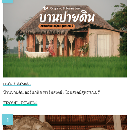
HOTEL & RESORT
บ้านปายดิน ออร์แกนิค ฟาร์มสเตย์ : โฮมสเตย์สุพรรณบุรี
TRAVEL REVIEW
1