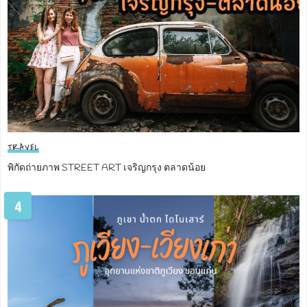
TRAVEL
พิกัดถ่ายภาพ STREET ART เจริญกรุง ตลาดน้อย
4