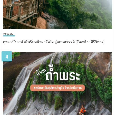
TRAVEL
ภูทอก บึงกาฬ เดินริมหน้าผาวัดใจ สู่แดนสวรรค์ (วัดเจติยาคีรีวิหาร)
4