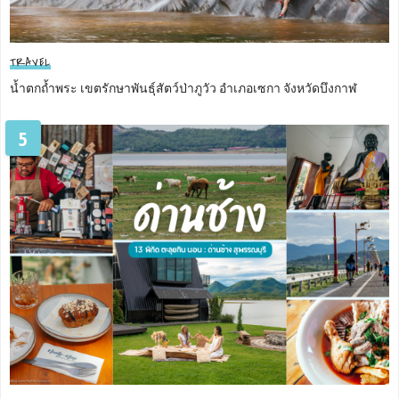
TRAVEL
น้ำตกถ้ำพระ เขตรักษาพันธุ์สัตว์ป่าภูวัว อำเภอเซกา จังหวัดบึงกาฬ
5