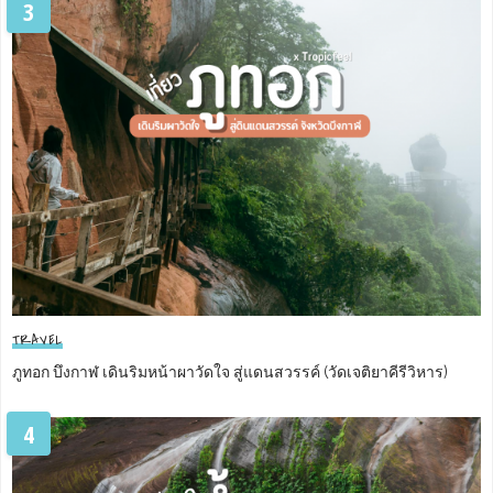
3
TRAVEL
ภูทอก บึงกาฬ เดินริมหน้าผาวัดใจ สู่แดนสวรรค์ (วัดเจติยาคีรีวิหาร)
4