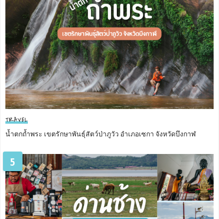
TRAVEL
น้ำตกถ้ำพระ เขตรักษาพันธุ์สัตว์ป่าภูวัว อำเภอเซกา จังหวัดบึงกาฬ
5