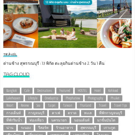
TRAVEL
ด่านช้าง สุพรรณบุรี : 13 พิกัด ตะลุยกินด่านช้าง 2 วัน 1 คืน
TAG CLOUD
Bangkok
Cafe
Destinations
Featured
HOSTEL
Hotel
Kohkood
Lakeheaven
Lifestyle
Onedaytrip
Phephatiew
Photography
Phuket
Resort
Review
Sea
Taipei
Taiwan
Thailand
Travel
Travel Tips
กางเต็นท์
กาญจนบุรี
คาเฟ่
ตราด
ทะเล
ที่พักกาญจนบุรี
ที่พักริมน้ำ
ท่องเที่ยว
นครนายก
นอนเต้นท์
นาขั้นบันได
น่าน
ระนอง
รีสอร์ท
ร้านอาหาร
สุพรรณบุรี
เกาะกูด
เชียงใหม่
เที่ยวน่าน
เพชรบูรณ์
เภพาเที่ยว
โรงแรม