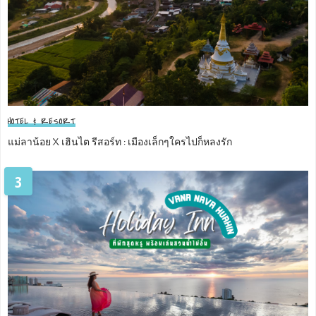
HOTEL & RESORT
แม่ลาน้อย X เฮินไต รีสอร์ท : เมืองเล็กๆใครไปก็หลงรัก
3