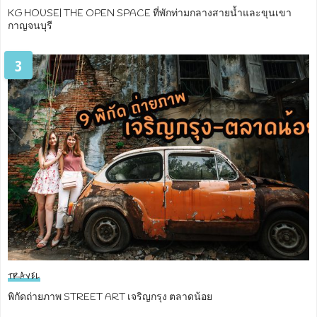
KG HOUSE| THE OPEN SPACE ที่พักท่ามกลางสายน้ำและขุนเขา
กาญจนบุรี
3
TRAVEL
พิกัดถ่ายภาพ STREET ART เจริญกรุง ตลาดน้อย