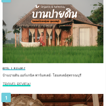
HOTEL & RESORT
บ้านปายดิน ออร์แกนิค ฟาร์มสเตย์ : โฮมสเตย์สุพรรณบุรี
TRAVEL REVIEW
1