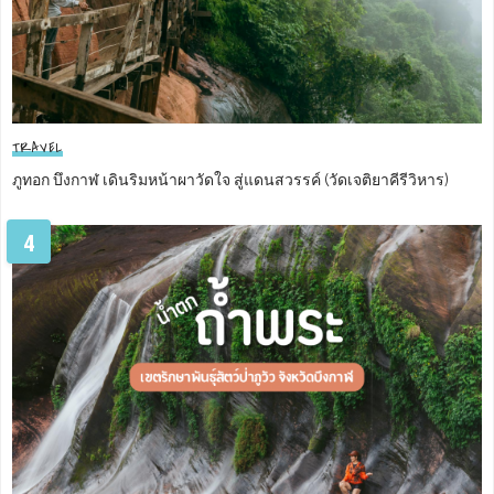
TRAVEL
ภูทอก บึงกาฬ เดินริมหน้าผาวัดใจ สู่แดนสวรรค์ (วัดเจติยาคีรีวิหาร)
4