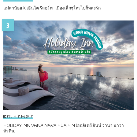
แม่ลาน้อย X เฮินไต รีสอร์ท : เมืองเล็กๆใครไปก็หลงรัก
3
HOTEL & RESORT
HOLIDAY INN VANA NAVA HUA HIN (ฮอลิเดย์ อินน์ วานา นาวา
หัวหิน)