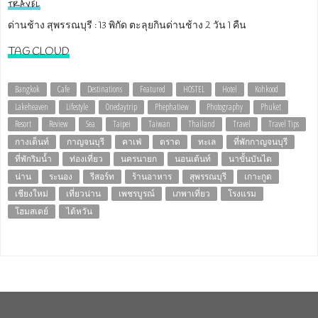
TRAVEL
ด่านช้าง สุพรรณบุรี : 13 พิกัด ตะลุยกินด่านช้าง 2 วัน 1 คืน
TAG CLOUD
Bangkok
Cafe
Destinations
Featured
HOSTEL
Hotel
Kohkood
Lakeheaven
Lifestyle
Onedaytrip
Phephatiew
Photography
Phuket
Resort
Review
Sea
Taipei
Taiwan
Thailand
Travel
Travel Tips
กางเต็นท์
กาญจนบุรี
คาเฟ่
ตราด
ทะเล
ที่พักกาญจนบุรี
ที่พักริมน้ำ
ท่องเที่ยว
นครนายก
นอนเต้นท์
นาขั้นบันได
น่าน
ระนอง
รีสอร์ท
ร้านอาหาร
สุพรรณบุรี
เกาะกูด
เชียงใหม่
เที่ยวน่าน
เพชรบูรณ์
เภพาเที่ยว
โรงแรม
โฮมสเตย์
ไต้หวัน