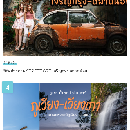
TRAVEL
พิกัดถ่ายภาพ STREET ART เจริญกรุง ตลาดน้อย
4