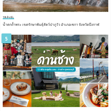
TRAVEL
น้ำตกถ้ำพระ เขตรักษาพันธุ์สัตว์ป่าภูวัว อำเภอเซกา จังหวัดบึงกาฬ
5