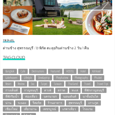
TRAVEL
ด่านช้าง สุพรรณบุรี : 13 พิกัด ตะลุยกินด่านช้าง 2 วัน 1 คืน
TAG CLOUD
Bangkok
Cafe
Destinations
Featured
HOSTEL
Hotel
Kohkood
Lakeheaven
Lifestyle
Onedaytrip
Phephatiew
Photography
Phuket
Resort
Review
Sea
Taipei
Taiwan
Thailand
Travel
Travel Tips
กางเต็นท์
กาญจนบุรี
คาเฟ่
ตราด
ทะเล
ที่พักกาญจนบุรี
ที่พักริมน้ำ
ท่องเที่ยว
นครนายก
นอนเต้นท์
นาขั้นบันได
น่าน
ระนอง
รีสอร์ท
ร้านอาหาร
สุพรรณบุรี
เกาะกูด
เชียงใหม่
เที่ยวน่าน
เพชรบูรณ์
เภพาเที่ยว
โรงแรม