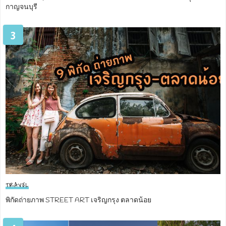
กาญจนบุรี
3
TRAVEL
พิกัดถ่ายภาพ STREET ART เจริญกรุง ตลาดน้อย