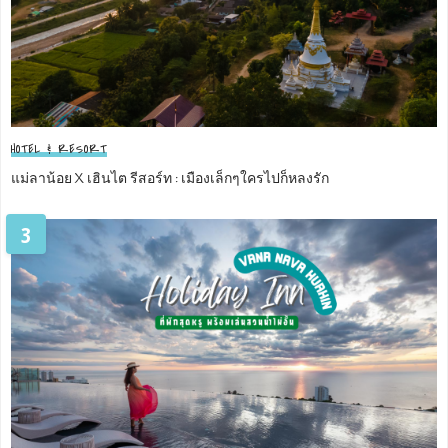
HOTEL & RESORT
แม่ลาน้อย X เฮินไต รีสอร์ท : เมืองเล็กๆใครไปก็หลงรัก
3