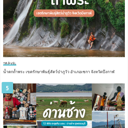
TRAVEL
น้ำตกถ้ำพระ เขตรักษาพันธุ์สัตว์ป่าภูวัว อำเภอเซกา จังหวัดบึงกาฬ
5