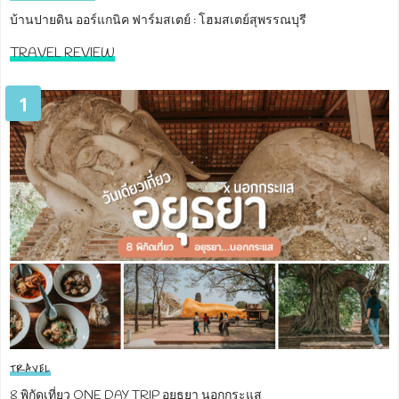
บ้านปายดิน ออร์แกนิค ฟาร์มสเตย์ : โฮมสเตย์สุพรรณบุรี
TRAVEL REVIEW
1
TRAVEL
8 พิกัดเที่ยว ONE DAY TRIP อยุธยา นอกกระแส