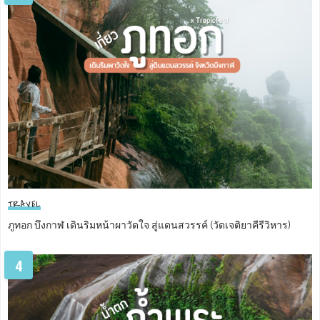
TRAVEL
ภูทอก บึงกาฬ เดินริมหน้าผาวัดใจ สู่แดนสวรรค์ (วัดเจติยาคีรีวิหาร)
4