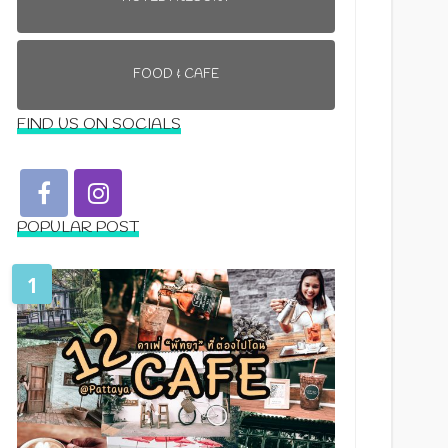
FOOD & CAFE
FIND US ON SOCIALS
POPULAR POST
1