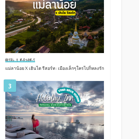
HOTEL & RESORT
แม่ลาน้อย X เฮินไต รีสอร์ท : เมืองเล็กๆใครไปก็หลงรัก
3