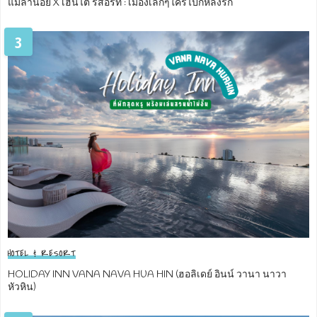
แม่ลาน้อย X เฮินไต รีสอร์ท : เมืองเล็กๆใครไปก็หลงรัก
3
HOTEL & RESORT
HOLIDAY INN VANA NAVA HUA HIN (ฮอลิเดย์ อินน์ วานา นาวา
หัวหิน)