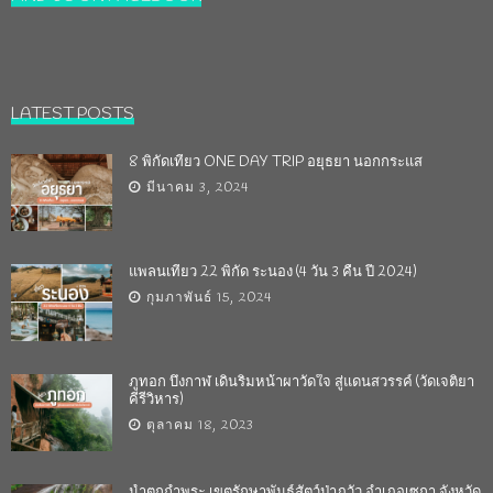
LATEST POSTS
8 พิกัดเที่ยว ONE DAY TRIP อยุธยา นอกกระแส
มีนาคม 3, 2024
แพลนเที่ยว 22 พิกัด ระนอง (4 วัน 3 คืน ปี 2024)
กุมภาพันธ์ 15, 2024
ภูทอก บึงกาฬ เดินริมหน้าผาวัดใจ สู่แดนสวรรค์ (วัดเจติยา
คีรีวิหาร)
ตุลาคม 18, 2023
น้ำตกถ้ำพระ เขตรักษาพันธุ์สัตว์ป่าภูวัว อำเภอเซกา จังหวัด