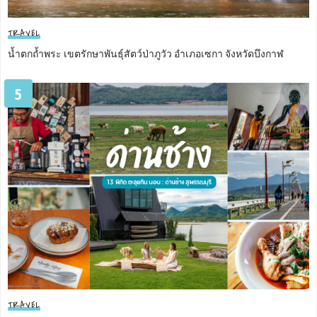
TRAVEL
น้ำตกถ้ำพระ เขตรักษาพันธุ์สัตว์ป่าภูวัว อำเภอเซกา จังหวัดบึงกาฬ
5
TRAVEL