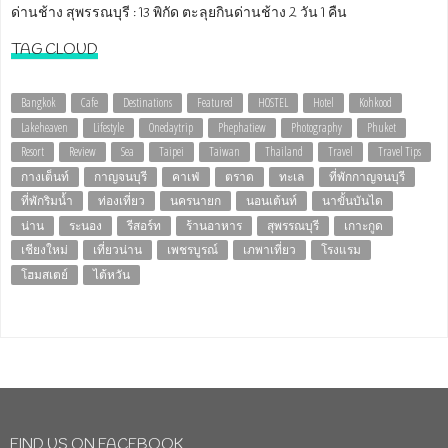
ด่านช้าง สุพรรณบุรี : 13 พิกัด ตะลุยกินด่านช้าง 2 วัน 1 คืน
TAG CLOUD
Bangkok
Cafe
Destinations
Featured
HOSTEL
Hotel
Kohkood
Lakeheaven
Lifestyle
Onedaytrip
Phephatiew
Photography
Phuket
Resort
Review
Sea
Taipei
Taiwan
Thailand
Travel
Travel Tips
กางเต็นท์
กาญจนบุรี
คาเฟ่
ตราด
ทะเล
ที่พักกาญจนบุรี
ที่พักริมน้ำ
ท่องเที่ยว
นครนายก
นอนเต้นท์
นาขั้นบันได
น่าน
ระนอง
รีสอร์ท
ร้านอาหาร
สุพรรณบุรี
เกาะกูด
เชียงใหม่
เที่ยวน่าน
เพชรบูรณ์
เภพาเที่ยว
โรงแรม
โฮมสเตย์
ไต้หวัน
FIND US ON FACEBOOK