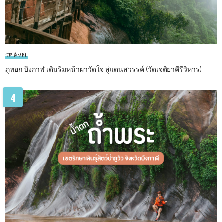
TRAVEL
ภูทอก บึงกาฬ เดินริมหน้าผาวัดใจ สู่แดนสวรรค์ (วัดเจติยาคีรีวิหาร)
4