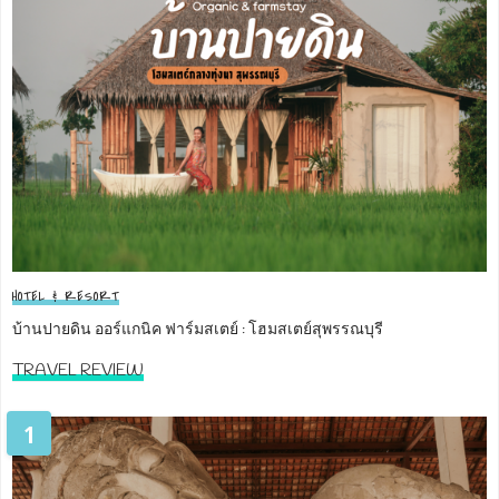
HOTEL & RESORT
บ้านปายดิน ออร์แกนิค ฟาร์มสเตย์ : โฮมสเตย์สุพรรณบุรี
TRAVEL REVIEW
1