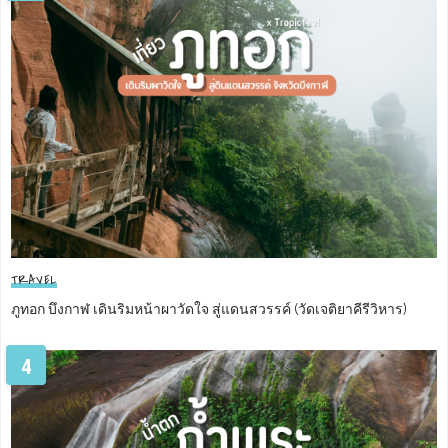
TRAVEL
ภูทอก บึงกาฬ เดินริมหน้าผาวัดใจ สู่แดนสวรรค์ (วัดเจติยาคีรีวิหาร)
4