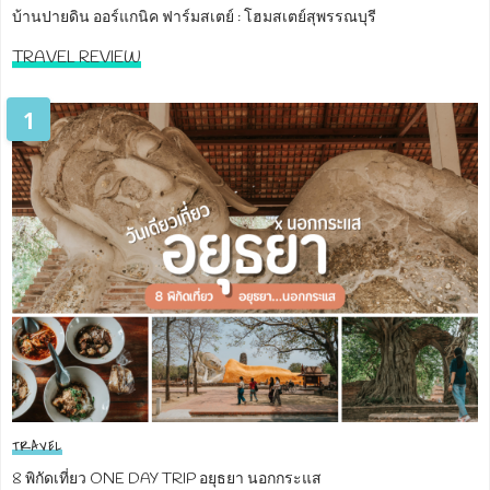
บ้านปายดิน ออร์แกนิค ฟาร์มสเตย์ : โฮมสเตย์สุพรรณบุรี
TRAVEL REVIEW
1
TRAVEL
8 พิกัดเที่ยว ONE DAY TRIP อยุธยา นอกกระแส