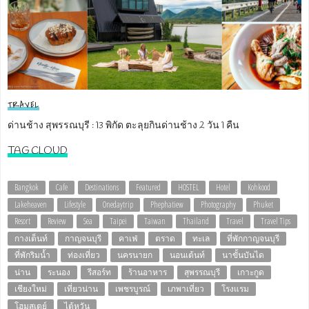
TRAVEL
ด่านช้าง สุพรรณบุรี : 13 พิกัด ตะลุยกินด่านช้าง 2 วัน 1 คืน
TAG CLOUD
Bangkok
Cafe
Destinations
Featured
HOSTEL
Hotel
Kohkood
Lakeheaven
Lifestyle
Onedaytrip
Phephatiew
Photography
Phuket
Resort
Review
Sea
Taipei
Taiwan
Thailand
Travel
Travel Tips
กางเต็นท์
กาญจนบุรี
คาเฟ่
ตราด
ทะเล
ที่พักกาญจนบุรี
ที่พักริมน้ำ
ท่องเที่ยว
นครนายก
นอนเต้นท์
นาขั้นบันได
น่าน
ระนอง
รีสอร์ท
ร้านอาหาร
สุพรรณบุรี
เกาะกูด
เชียงใหม่
เที่ยวน่าน
เพชรบูรณ์
เภพาเที่ยว
โรงแรม
โฮมสเตย์
ไต้หวัน