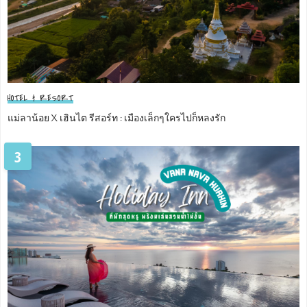
HOTEL & RESORT
แม่ลาน้อย X เฮินไต รีสอร์ท : เมืองเล็กๆใครไปก็หลงรัก
3