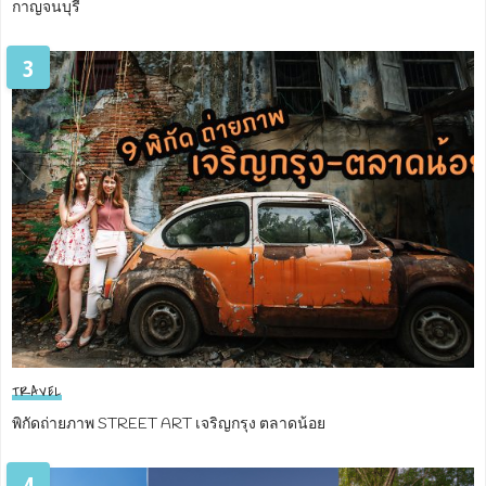
กาญจนบุรี
3
TRAVEL
พิกัดถ่ายภาพ STREET ART เจริญกรุง ตลาดน้อย
4