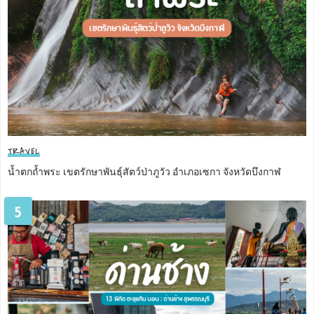
TRAVEL
น้ำตกถ้ำพระ เขตรักษาพันธุ์สัตว์ป่าภูวัว อำเภอเซกา จังหวัดบึงกาฬ
5