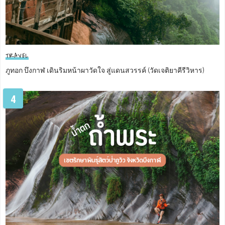
TRAVEL
ภูทอก บึงกาฬ เดินริมหน้าผาวัดใจ สู่แดนสวรรค์ (วัดเจติยาคีรีวิหาร)
4