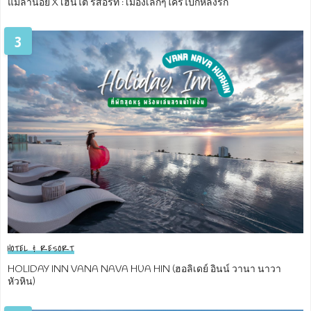
แม่ลาน้อย X เฮินไต รีสอร์ท : เมืองเล็กๆใครไปก็หลงรัก
3
HOTEL & RESORT
HOLIDAY INN VANA NAVA HUA HIN (ฮอลิเดย์ อินน์ วานา นาวา
หัวหิน)