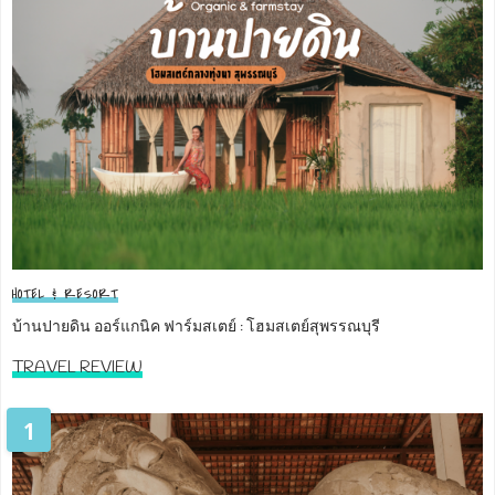
HOTEL & RESORT
บ้านปายดิน ออร์แกนิค ฟาร์มสเตย์ : โฮมสเตย์สุพรรณบุรี
TRAVEL REVIEW
1