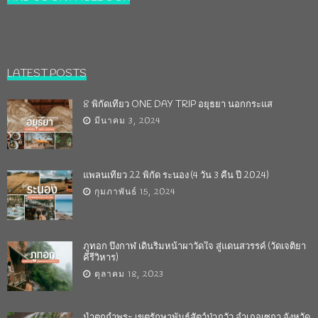
LATEST POSTS
8 พิกัดเที่ยว ONE DAY TRIP อยุธยา นอกกระแส
มีนาคม 3, 2024
แพลนเที่ยว 22 พิกัด ระนอง (4 วัน 3 คืน ปี 2024)
กุมภาพันธ์ 15, 2024
ภูทอก บึงกาฬ เดินริมหน้าผาวัดใจ สู่แดนสวรรค์ (วัดเจติยา
คีรีวิหาร)
ตุลาคม 18, 2023
น้ำตกถ้ำพระ เขตรักษาพันธุ์สัตว์ป่าภูวัว อำเภอเซกา จังหวัด