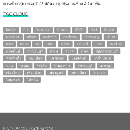
ด่านช้าง สุพรรณบุรี : 13 พิกัด ตะลุยกินด่านช้าง 2 วัน 1 คืน
TAG CLOUD
Bangkok
Cafe
Destinations
Featured
HOSTEL
Hotel
Kohkood
Lakeheaven
Lifestyle
Onedaytrip
Phephatiew
Photography
Phuket
Resort
Review
Sea
Taipei
Taiwan
Thailand
Travel
Travel Tips
กางเต็นท์
กาญจนบุรี
คาเฟ่
ตราด
ทะเล
ที่พักกาญจนบุรี
ที่พักริมน้ำ
ท่องเที่ยว
นครนายก
นอนเต้นท์
นาขั้นบันได
น่าน
ระนอง
รีสอร์ท
ร้านอาหาร
สุพรรณบุรี
เกาะกูด
เชียงใหม่
เที่ยวน่าน
เพชรบูรณ์
เภพาเที่ยว
โรงแรม
โฮมสเตย์
ไต้หวัน
FIND US ON FACEBOOK