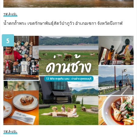
TRAVEL
น้ำตกถ้ำพระ เขตรักษาพันธุ์สัตว์ป่าภูวัว อำเภอเซกา จังหวัดบึงกาฬ
5
TRAVEL