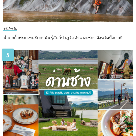
TRAVEL
น้ำตกถ้ำพระ เขตรักษาพันธุ์สัตว์ป่าภูวัว อำเภอเซกา จังหวัดบึงกาฬ
5