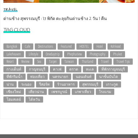
TRAVEL
ด่านช้าง สุพรรณบุรี : 13 พิกัด ตะลุยกินด่านช้าง 2 วัน 1 คืน
TAG CLOUD
Bangkok
Cafe
Destinations
Featured
HOSTEL
Hotel
Kohkood
Lakeheaven
Lifestyle
Onedaytrip
Phephatiew
Photography
Phuket
Resort
Review
Sea
Taipei
Taiwan
Thailand
Travel
Travel Tips
กางเต็นท์
กาญจนบุรี
คาเฟ่
ตราด
ทะเล
ที่พักกาญจนบุรี
ที่พักริมน้ำ
ท่องเที่ยว
นครนายก
นอนเต้นท์
นาขั้นบันได
น่าน
ระนอง
รีสอร์ท
ร้านอาหาร
สุพรรณบุรี
เกาะกูด
เชียงใหม่
เที่ยวน่าน
เพชรบูรณ์
เภพาเที่ยว
โรงแรม
โฮมสเตย์
ไต้หวัน