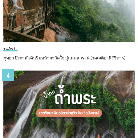
TRAVEL
ภูทอก บึงกาฬ เดินริมหน้าผาวัดใจ สู่แดนสวรรค์ (วัดเจติยาคีรีวิหาร)
4