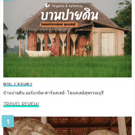
HOTEL & RESORT
บ้านปายดิน ออร์แกนิค ฟาร์มสเตย์ : โฮมสเตย์สุพรรณบุรี
TRAVEL REVIEW
1