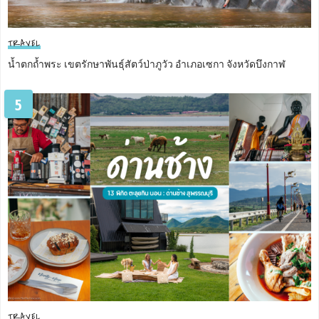
TRAVEL
น้ำตกถ้ำพระ เขตรักษาพันธุ์สัตว์ป่าภูวัว อำเภอเซกา จังหวัดบึงกาฬ
5
TRAVEL