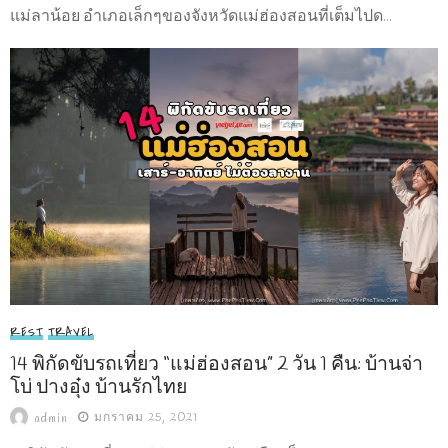
แม่ลาน้อย อำเภอเล็กๆของจังหวัดแม่ฮ่องสอนที่เต็มไปด...
REST
TRAVEL
14 พิกัดขับรถเที่ยว “แม่ฮ่องสอน” 2 วัน 1 คืน: บ้านจ่า
โบ่ ปางอุ๋ง บ้านรักไทย
มกราคม 25, 2021
admin