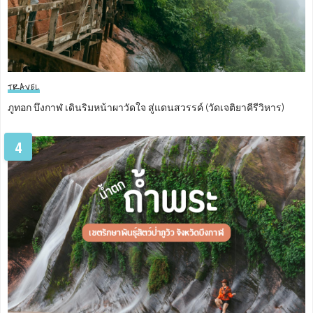
TRAVEL
ภูทอก บึงกาฬ เดินริมหน้าผาวัดใจ สู่แดนสวรรค์ (วัดเจติยาคีรีวิหาร)
4