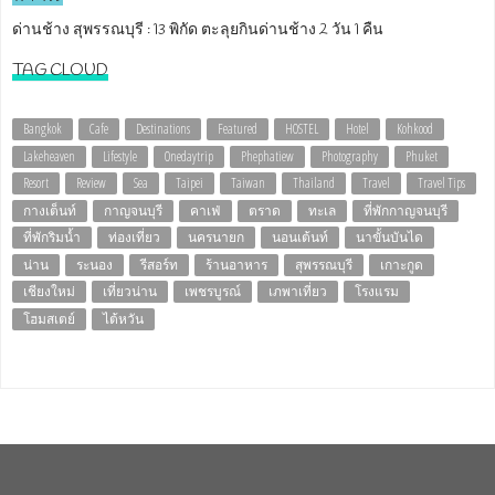
ด่านช้าง สุพรรณบุรี : 13 พิกัด ตะลุยกินด่านช้าง 2 วัน 1 คืน
TAG CLOUD
Bangkok
Cafe
Destinations
Featured
HOSTEL
Hotel
Kohkood
Lakeheaven
Lifestyle
Onedaytrip
Phephatiew
Photography
Phuket
Resort
Review
Sea
Taipei
Taiwan
Thailand
Travel
Travel Tips
กางเต็นท์
กาญจนบุรี
คาเฟ่
ตราด
ทะเล
ที่พักกาญจนบุรี
ที่พักริมน้ำ
ท่องเที่ยว
นครนายก
นอนเต้นท์
นาขั้นบันได
น่าน
ระนอง
รีสอร์ท
ร้านอาหาร
สุพรรณบุรี
เกาะกูด
เชียงใหม่
เที่ยวน่าน
เพชรบูรณ์
เภพาเที่ยว
โรงแรม
โฮมสเตย์
ไต้หวัน