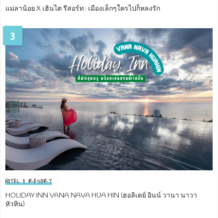
แม่ลาน้อย X เฮินไต รีสอร์ท : เมืองเล็กๆใครไปก็หลงรัก
3
HOTEL & RESORT
HOLIDAY INN VANA NAVA HUA HIN (ฮอลิเดย์ อินน์ วานา นาวา
หัวหิน)