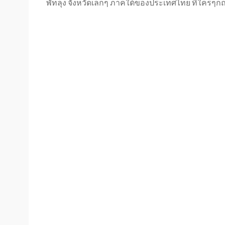
พัทลุง จังหวัดเล็กๆ ภาคใต้ของประเทศไทย ที่ใครๆก็ถา