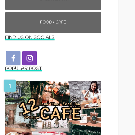
FOOD & CAFE
FIND US ON SOCIALS
POPULAR POST
1