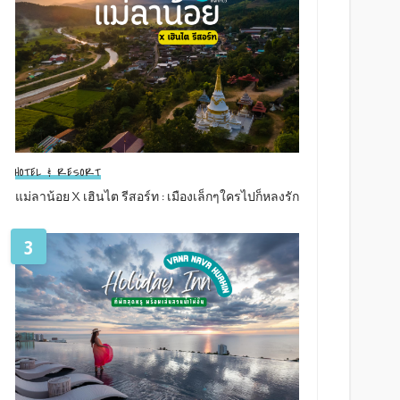
HOTEL & RESORT
แม่ลาน้อย X เฮินไต รีสอร์ท : เมืองเล็กๆใครไปก็หลงรัก
3