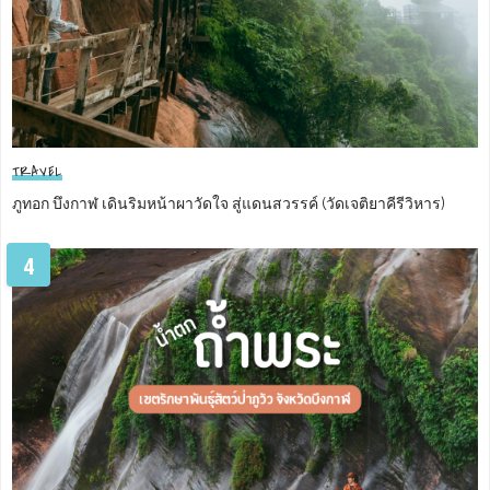
TRAVEL
ภูทอก บึงกาฬ เดินริมหน้าผาวัดใจ สู่แดนสวรรค์ (วัดเจติยาคีรีวิหาร)
4