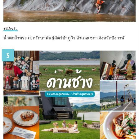
TRAVEL
น้ำตกถ้ำพระ เขตรักษาพันธุ์สัตว์ป่าภูวัว อำเภอเซกา จังหวัดบึงกาฬ
5