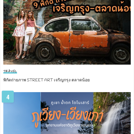
TRAVEL
พิกัดถ่ายภาพ STREET ART เจริญกรุง ตลาดน้อย
4