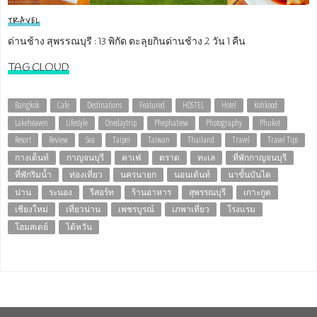
TRAVEL
ด่านช้าง สุพรรณบุรี : 13 พิกัด ตะลุยกินด่านช้าง 2 วัน 1 คืน
TAG CLOUD
Bangkok
Cafe
Destinations
Featured
HOSTEL
Hotel
Kohkood
Lakeheaven
Lifestyle
Onedaytrip
Phephatiew
Photography
Phuket
Resort
Review
Sea
Taipei
Taiwan
Thailand
Travel
Travel Tips
กางเต็นท์
กาญจนบุรี
คาเฟ่
ตราด
ทะเล
ที่พักกาญจนบุรี
ที่พักริมน้ำ
ท่องเที่ยว
นครนายก
นอนเต้นท์
นาขั้นบันได
น่าน
ระนอง
รีสอร์ท
ร้านอาหาร
สุพรรณบุรี
เกาะกูด
เชียงใหม่
เที่ยวน่าน
เพชรบูรณ์
เภพาเที่ยว
โรงแรม
โฮมสเตย์
ไต้หวัน