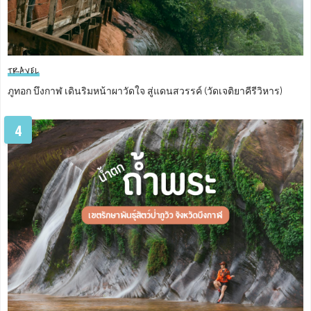
TRAVEL
ภูทอก บึงกาฬ เดินริมหน้าผาวัดใจ สู่แดนสวรรค์ (วัดเจติยาคีรีวิหาร)
4