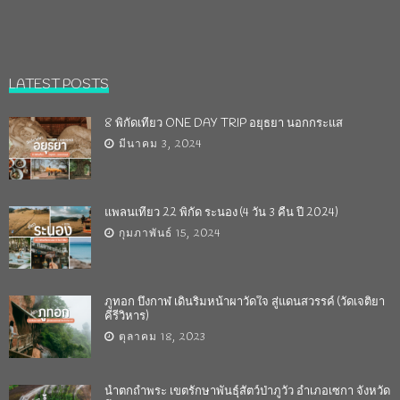
LATEST POSTS
8 พิกัดเที่ยว ONE DAY TRIP อยุธยา นอกกระแส
มีนาคม 3, 2024
แพลนเที่ยว 22 พิกัด ระนอง (4 วัน 3 คืน ปี 2024)
กุมภาพันธ์ 15, 2024
ภูทอก บึงกาฬ เดินริมหน้าผาวัดใจ สู่แดนสวรรค์ (วัดเจติยา
คีรีวิหาร)
ตุลาคม 18, 2023
น้ำตกถ้ำพระ เขตรักษาพันธุ์สัตว์ป่าภูวัว อำเภอเซกา จังหวัด