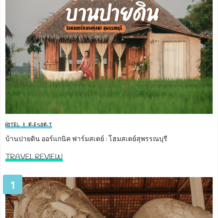
HOTEL & RESORT
บ้านปายดิน ออร์แกนิค ฟาร์มสเตย์ : โฮมสเตย์สุพรรณบุรี
TRAVEL REVIEW
1