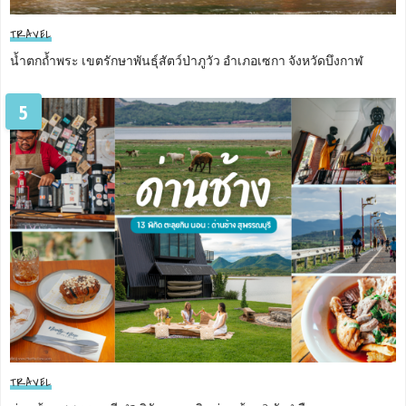
TRAVEL
น้ำตกถ้ำพระ เขตรักษาพันธุ์สัตว์ป่าภูวัว อำเภอเซกา จังหวัดบึงกาฬ
5
TRAVEL