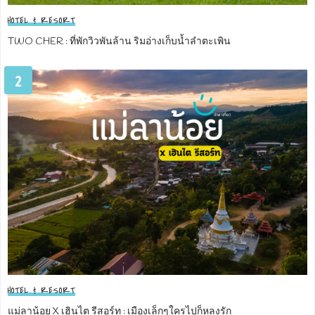
HOTEL & RESORT
TWO CHER : ที่พักวิวพันล้าน ริมอ่างเก็บน้ำลำตะเพิน
2
HOTEL & RESORT
แม่ลาน้อย X เฮินไต รีสอร์ท : เมืองเล็กๆใครไปก็หลงรัก