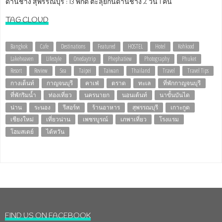
ด่านช้าง สุพรรณบุรี : 13 พิกัด ตะลุยกินด่านช้าง 2 วัน 1 คืน
TAG CLOUD
Bangkok
Cafe
Destinations
Featured
HOSTEL
Hotel
Kohkood
Lakeheaven
Lifestyle
Onedaytrip
Phephatiew
Photography
Phuket
Resort
Review
Sea
Taipei
Taiwan
Thailand
Travel
Travel Tips
กางเต็นท์
กาญจนบุรี
คาเฟ่
ตราด
ทะเล
ที่พักกาญจนบุรี
ที่พักริมน้ำ
ท่องเที่ยว
นครนายก
นอนเต้นท์
นาขั้นบันได
น่าน
ระนอง
รีสอร์ท
ร้านอาหาร
สุพรรณบุรี
เกาะกูด
เชียงใหม่
เที่ยวน่าน
เพชรบูรณ์
เภพาเที่ยว
โรงแรม
โฮมสเตย์
ไต้หวัน
FIND US ON FACEBOOK