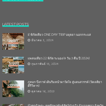
LATEST POSTS
8 พิกัดเที่ยว ONE DAY TRIP อยุธยา นอกกระแส
มีนาคม 3, 2024
แพลนเที่ยว 22 พิกัด ระนอง (4 วัน 3 คืน ปี 2024)
กุมภาพันธ์ 15, 2024
ภูทอก บึงกาฬ เดินริมหน้าผาวัดใจ สู่แดนสวรรค์ (วัดเจติยา
คีรีวิหาร)
ตุลาคม 18, 2023
น้ำตกถ้ำพระ เขตรักษาพันธุ์สัตว์ป่าภูวัว อำเภอเซกา จังหวัด