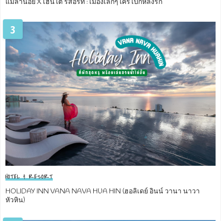
แม่ลาน้อย X เฮินไต รีสอร์ท : เมืองเล็กๆใครไปก็หลงรัก
3
HOTEL & RESORT
HOLIDAY INN VANA NAVA HUA HIN (ฮอลิเดย์ อินน์ วานา นาวา
หัวหิน)