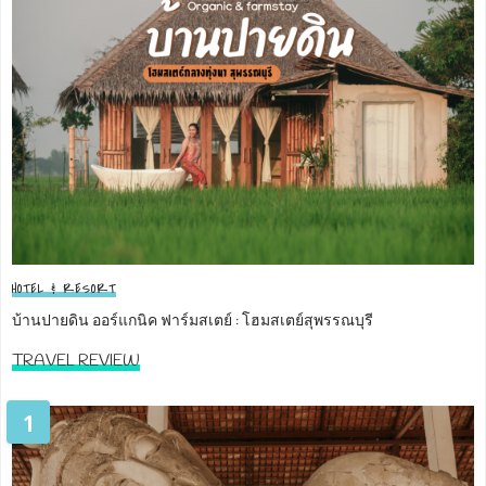
HOTEL & RESORT
บ้านปายดิน ออร์แกนิค ฟาร์มสเตย์ : โฮมสเตย์สุพรรณบุรี
TRAVEL REVIEW
1