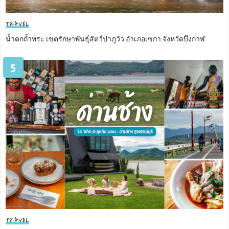
TRAVEL
น้ำตกถ้ำพระ เขตรักษาพันธุ์สัตว์ป่าภูวัว อำเภอเซกา จังหวัดบึงกาฬ
5
TRAVEL