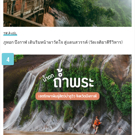
TRAVEL
ภูทอก บึงกาฬ เดินริมหน้าผาวัดใจ สู่แดนสวรรค์ (วัดเจติยาคีรีวิหาร)
4