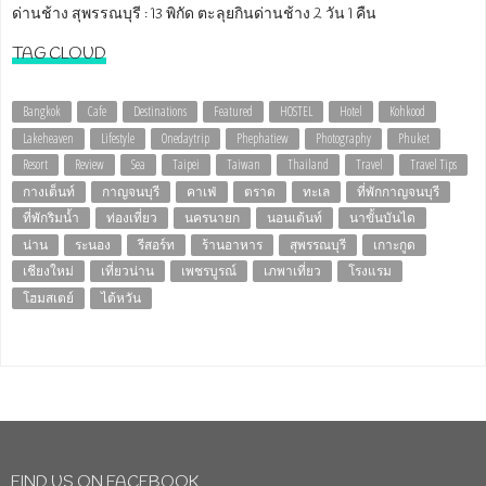
ด่านช้าง สุพรรณบุรี : 13 พิกัด ตะลุยกินด่านช้าง 2 วัน 1 คืน
TAG CLOUD
Bangkok
Cafe
Destinations
Featured
HOSTEL
Hotel
Kohkood
Lakeheaven
Lifestyle
Onedaytrip
Phephatiew
Photography
Phuket
Resort
Review
Sea
Taipei
Taiwan
Thailand
Travel
Travel Tips
กางเต็นท์
กาญจนบุรี
คาเฟ่
ตราด
ทะเล
ที่พักกาญจนบุรี
ที่พักริมน้ำ
ท่องเที่ยว
นครนายก
นอนเต้นท์
นาขั้นบันได
น่าน
ระนอง
รีสอร์ท
ร้านอาหาร
สุพรรณบุรี
เกาะกูด
เชียงใหม่
เที่ยวน่าน
เพชรบูรณ์
เภพาเที่ยว
โรงแรม
โฮมสเตย์
ไต้หวัน
FIND US ON FACEBOOK