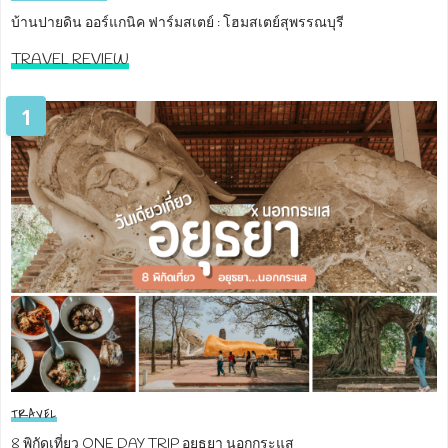
บ้านปายดิน ออร์แกนิค ฟาร์มสเตย์ : โฮมสเตย์สุพรรณบุรี
TRAVEL REVIEW
1
TRAVEL
8 พิกัดเที่ยว ONE DAY TRIP อยุธยา นอกกระแส