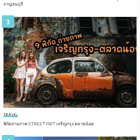
กาญจนบุรี
3
TRAVEL
พิกัดถ่ายภาพ STREET ART เจริญกรุง ตลาดน้อย