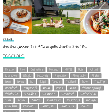
TRAVEL
ด่านช้าง สุพรรณบุรี : 13 พิกัด ตะลุยกินด่านช้าง 2 วัน 1 คืน
TAG CLOUD
Bangkok
Cafe
Destinations
Featured
HOSTEL
Hotel
Kohkood
Lakeheaven
Lifestyle
Onedaytrip
Phephatiew
Photography
Phuket
Resort
Review
Sea
Taipei
Taiwan
Thailand
Travel
Travel Tips
กางเต็นท์
กาญจนบุรี
คาเฟ่
ตราด
ทะเล
ที่พักกาญจนบุรี
ที่พักริมน้ำ
ท่องเที่ยว
นครนายก
นอนเต้นท์
นาขั้นบันได
น่าน
ระนอง
รีสอร์ท
ร้านอาหาร
สุพรรณบุรี
เกาะกูด
เชียงใหม่
เที่ยวน่าน
เพชรบูรณ์
เภพาเที่ยว
โรงแรม