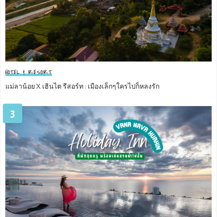
HOTEL & RESORT
แม่ลาน้อย X เฮินไต รีสอร์ท : เมืองเล็กๆใครไปก็หลงรัก
3