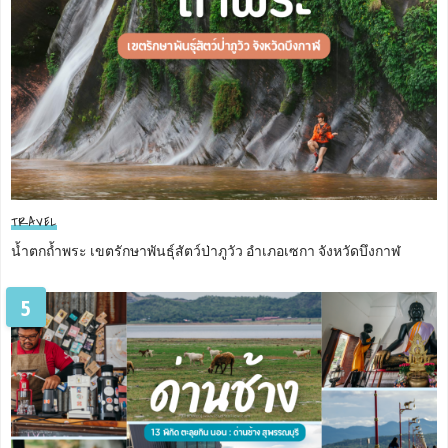
TRAVEL
น้ำตกถ้ำพระ เขตรักษาพันธุ์สัตว์ป่าภูวัว อำเภอเซกา จังหวัดบึงกาฬ
5