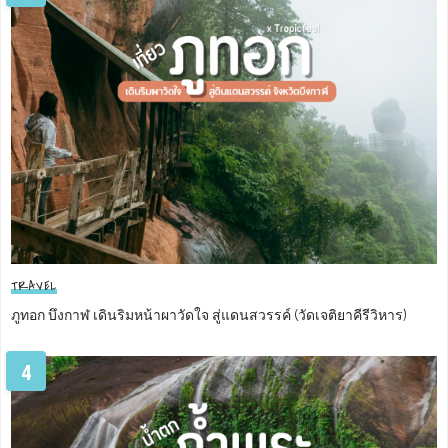
TRAVEL
ภูทอก บึงกาฬ เดินริมหน้าผาวัดใจ สู่แดนสวรรค์ (วัดเจติยาคีรีวิหาร)
4