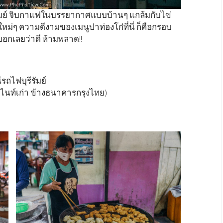
ัมย์ จิบกาแฟในบรรยากาศแบบบ้านๆ แกล้มกับไข่
ม่ๆ ความดีงามของเมนูปาท่องโก๋ที่นี่ ก็คือกรอบ
บอกเลยว่าดี ห้ามพลาด!!
รถไฟบุรีรัมย์
นท์เก่า ข้างธนาคารกรุงไทย)