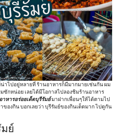
วที่น่าไปอยู่หลายที่ ร้านอาหารก็มีมากมายเช่นกัน ผม
นามซักหน่อย เลยได้มีโอกาสไปลองชิมร้านอาหาร
อาหารอร่อยเด็ดบุรีรัมย์
มาฝากเพื่อนๆให้ได้ตามไป
หาของกิน บอกเลยว่า บุรีรัมย์ของกินเด็ดมาก ไปดูกัน
ัมย์