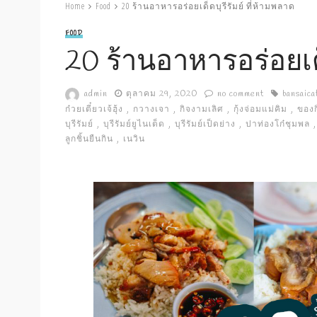
Home
Food
20 ร้านอาหารอร่อยเด็ดบุรีรัมย์ ที่ห้ามพลาด
FOOD
20 ร้านอาหารอร่อยเด็
admin
ตุลาคม 29, 2020
no comment
bansaica
ก๋วยเตี๋ยวเจ้ฮุ้ง
กวางเจา
กิจงามเลิศ
กุ้งจ่อมแม่คิม
ของกิ
บุรีรัมย์
บุรีรัมย์ยูไนเต็ด
บุรีรัมย์เป็ดย่าง
ปาท่องโก๋ชุมพล
ลูกชิ้นยืนกิน
เนวิน