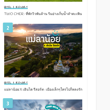
HOTEL & RESORT
TWO CHER : ที่พักวิวพันล้าน ริมอ่างเก็บน้ำลำตะเพิน
2
HOTEL & RESORT
แม่ลาน้อย X เฮินไต รีสอร์ท : เมืองเล็กๆใครไปก็หลงรัก
3