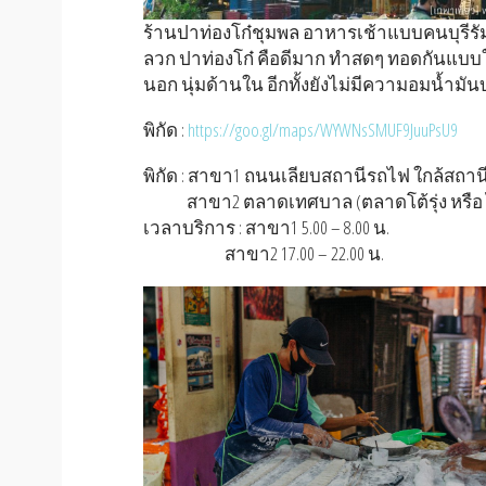
ร้านปาท่องโก๋ชุมพล อาหารเช้าแบบคนบุรีร
ลวก ปาท่องโก๋ คือดีมาก ทำสดๆ ทอดกันแบบให
นอก นุ่มด้านใน อีกทั้งยังไม่มีความอมน้ำมัน
พิกัด :
https://goo.gl/maps/WYWNsSMUF9JuuPsU9
พิกัด : สาขา1 ถนนเลียบสถานีรถไฟ ใกล้สถานี
สาขา2 ตลาดเทศบาล (ตลาดโต้รุ่ง หรือ ไ
เวลาบริการ : สาขา1 5.00 – 8.00 น.
สาขา2 17.00 – 22.00 น.