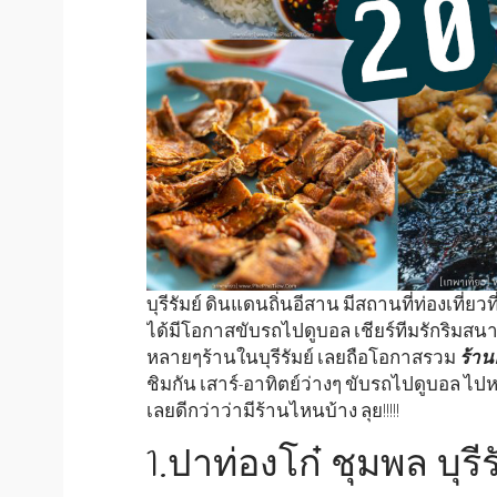
บุรีรัมย์ ดินแดนถิ่นอีสาน มีสถานที่ท่องเที่ย
ได้มีโอกาสขับรถไปดูบอล เชียร์ทีมรักริมส
หลายๆร้านในบุรีรัมย์ เลยถือโอกาสรวม
ร้าน
ชิมกัน เสาร์-อาทิตย์ว่างๆ ขับรถไปดูบอล ไป
เลยดีกว่าว่ามีร้านไหนบ้าง ลุย!!!!!
1.ปาท่องโก๋ ชุมพล บุรีร