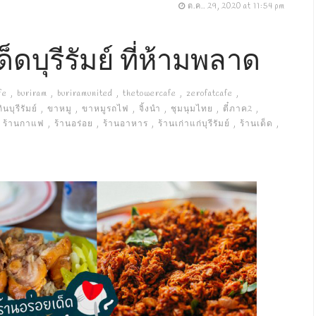
ต.ค.. 29, 2020 at 11:54 pm
ดบุรีรัมย์ ที่ห้ามพลาด
fe
buriram
buriramunited
thetowercafe
zerofatcafe
นบุรีรัมย์
ขาหมู
ขาหมูรถไฟ
จิ้งนำ
ชุมนุมไทย
ตี๋ภาค2
ร้านกาแฟ
ร้านอร่อย
ร้านอาหาร
ร้านเก่าแก่บุรีรัมย์
ร้านเด็ด