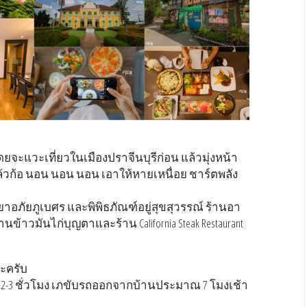
ri โดยจะแวะเที่ยวในเมืองปราจีนบุรีก่อน แล้วมุ่งหน้า
น แล้วก้อ นอน นอน นอน เอาให้หายเหนื่อย ชาร์ตพลัง
ยาอภัยภูเบศร และพิพิธภัณฑ์อยู่สุขสุวรรณ์ ร้านอา
ร้านข้าวมันไก่บุญตาและร้าน California Steak Restaurant
ะครับ
2-3 ชั่วโมง เภขับรถออกจากบ้านประมาณ 7 โมงเช้า