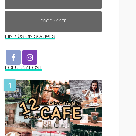
FOOD & CAFE
FIND US ON SOCIALS
POPULAR POST
1