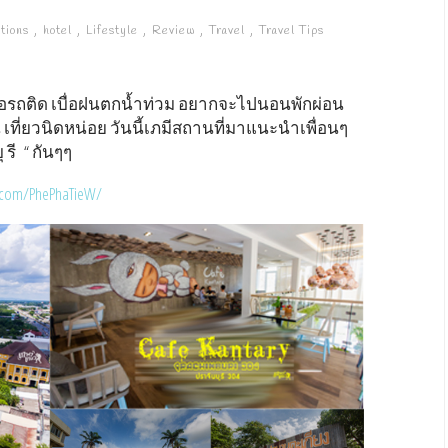
tions
hotel
Lifestyle
Review
Travel
Travel Tips
บื่อรถติด เบื่อฝนตกน้ำท่วม อยากจะไปนอนพักผ่อน
น เที่ยวนิดหน่อย วันนี้เภมีสถานที่มาแนะนำเพื่อนๆ
 รี “ กันๆๆ
.com/PhePhaTieW/