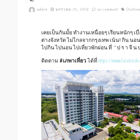
admin
มกราคม 24, 2018
no comment
Destina
เคยเป็นกันมั้ย ทำงานเหนื่อยๆ เรียนหนักๆ เ
ต่างจังหวัด ไม่ไกลจากกรุงเทพ เน้น!! กิน นอ
ไปกิน ไปนอน ไปเที่ยวพักผ่อน ที่ “ ป ร า จี น บุ
ติดตาม
#เภพาเที่ยว
ได้ที่
https://www.facebook