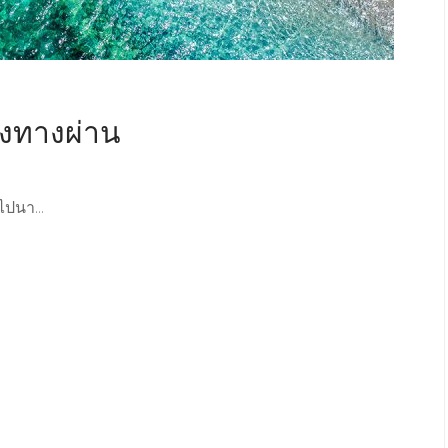
องทางผ่าน
ปนา...