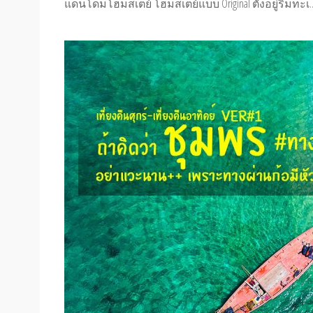
แดนโดมโฮมสเตย์ โฮมสเตย์แบบ Original ตั้งอยู่ริมทะเ..