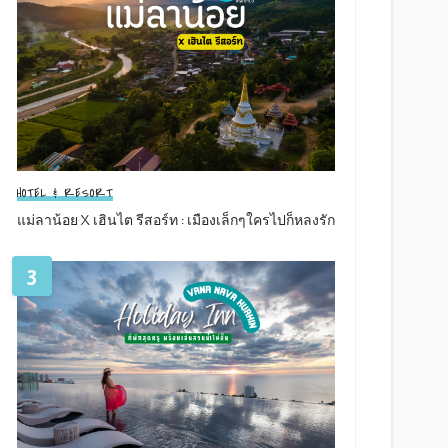
HOTEL & RESORT
แม่ลาน้อย X เฮินไต รีสอร์ท : เมืองเล็กๆใครไปก็หลงรัก
3