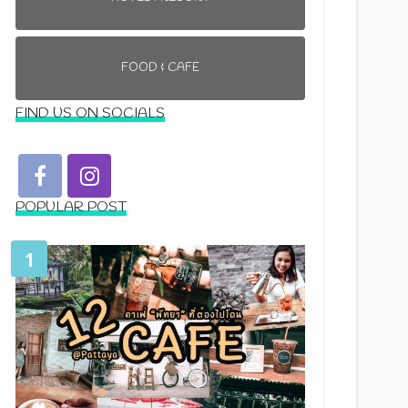
FOOD & CAFE
FIND US ON SOCIALS
POPULAR POST
1