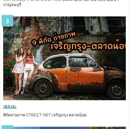
กาญจนบุรี
3
TRAVEL
พิกัดถ่ายภาพ STREET ART เจริญกรุง ตลาดน้อย