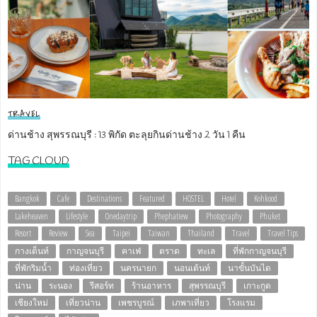
TRAVEL
ด่านช้าง สุพรรณบุรี : 13 พิกัด ตะลุยกินด่านช้าง 2 วัน 1 คืน
TAG CLOUD
Bangkok
Cafe
Destinations
Featured
HOSTEL
Hotel
Kohkood
Lakeheaven
Lifestyle
Onedaytrip
Phephatiew
Photography
Phuket
Resort
Review
Sea
Taipei
Taiwan
Thailand
Travel
Travel Tips
กางเต็นท์
กาญจนบุรี
คาเฟ่
ตราด
ทะเล
ที่พักกาญจนบุรี
ที่พักริมน้ำ
ท่องเที่ยว
นครนายก
นอนเต้นท์
นาขั้นบันได
น่าน
ระนอง
รีสอร์ท
ร้านอาหาร
สุพรรณบุรี
เกาะกูด
เชียงใหม่
เที่ยวน่าน
เพชรบูรณ์
เภพาเที่ยว
โรงแรม