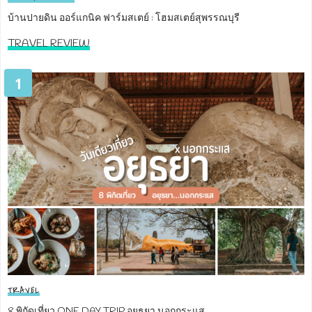
บ้านปายดิน ออร์แกนิค ฟาร์มสเตย์ : โฮมสเตย์สุพรรณบุรี
TRAVEL REVIEW
1
TRAVEL
8 พิกัดเที่ยว ONE DAY TRIP อยุธยา นอกกระแส