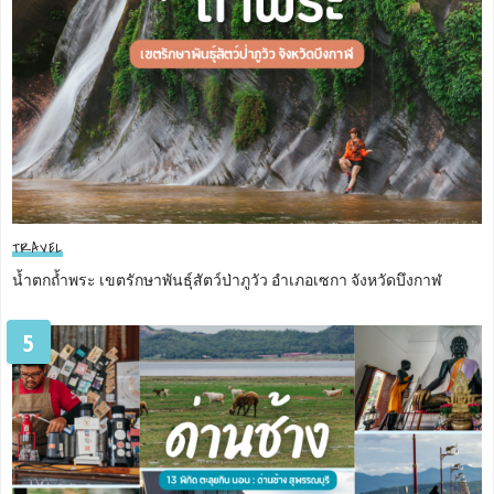
TRAVEL
น้ำตกถ้ำพระ เขตรักษาพันธุ์สัตว์ป่าภูวัว อำเภอเซกา จังหวัดบึงกาฬ
5