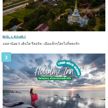
HOTEL & RESORT
แม่ลาน้อย X เฮินไต รีสอร์ท : เมืองเล็กๆใครไปก็หลงรัก
3