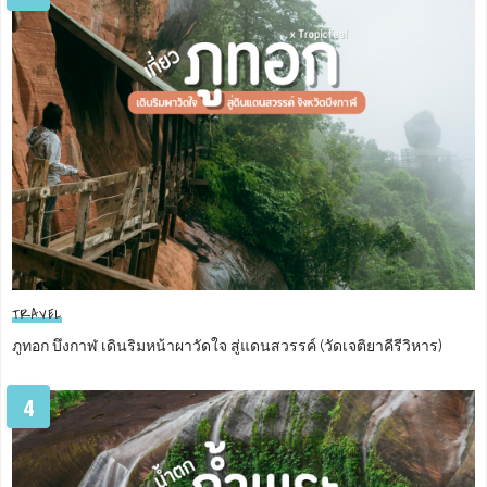
TRAVEL
ภูทอก บึงกาฬ เดินริมหน้าผาวัดใจ สู่แดนสวรรค์ (วัดเจติยาคีรีวิหาร)
4