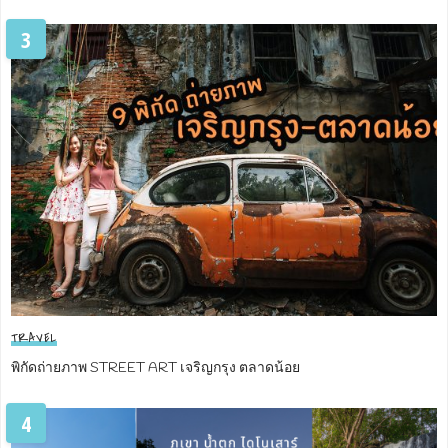
3
TRAVEL
พิกัดถ่ายภาพ STREET ART เจริญกรุง ตลาดน้อย
4