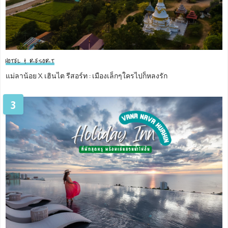
HOTEL & RESORT
แม่ลาน้อย X เฮินไต รีสอร์ท : เมืองเล็กๆใครไปก็หลงรัก
3