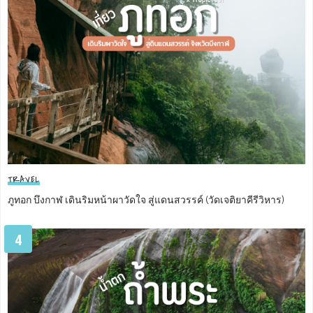
TRAVEL
ภูทอก บึงกาฬ เดินริมหน้าผาวัดใจ สู่แดนสวรรค์ (วัดเจติยาคีรีวิหาร)
4