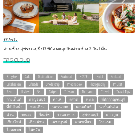
TRAVEL
ด่านช้าง สุพรรณบุรี : 13 พิกัด ตะลุยกินด่านช้าง 2 วัน 1 คืน
TAG CLOUD
Bangkok
Cafe
Destinations
Featured
HOSTEL
Hotel
Kohkood
Lakeheaven
Lifestyle
Onedaytrip
Phephatiew
Photography
Phuket
Resort
Review
Sea
Taipei
Taiwan
Thailand
Travel
Travel Tips
กางเต็นท์
กาญจนบุรี
คาเฟ่
ตราด
ทะเล
ที่พักกาญจนบุรี
ที่พักริมน้ำ
ท่องเที่ยว
นครนายก
นอนเต้นท์
นาขั้นบันได
น่าน
ระนอง
รีสอร์ท
ร้านอาหาร
สุพรรณบุรี
เกาะกูด
เชียงใหม่
เที่ยวน่าน
เพชรบูรณ์
เภพาเที่ยว
โรงแรม
โฮมสเตย์
ไต้หวัน