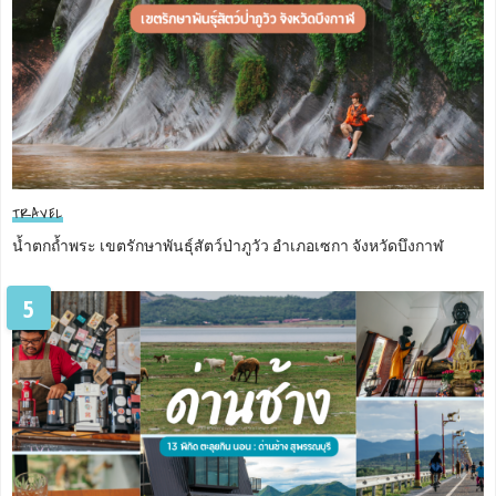
TRAVEL
น้ำตกถ้ำพระ เขตรักษาพันธุ์สัตว์ป่าภูวัว อำเภอเซกา จังหวัดบึงกาฬ
5