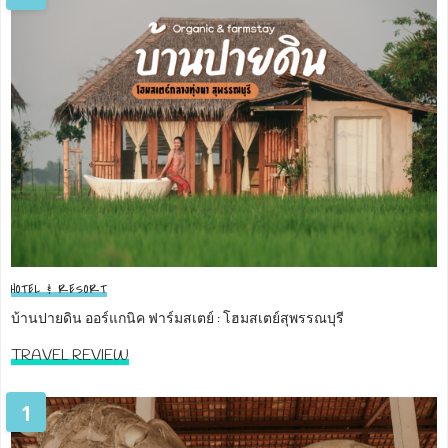
HOTEL & RESORT
บ้านปายดิน ออร์แกนิค ฟาร์มสเตย์ : โฮมสเตย์สุพรรณบุรี
TRAVEL REVIEW
1