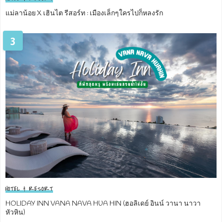
แม่ลาน้อย X เฮินไต รีสอร์ท : เมืองเล็กๆใครไปก็หลงรัก
3
HOTEL & RESORT
HOLIDAY INN VANA NAVA HUA HIN (ฮอลิเดย์ อินน์ วานา นาวา
หัวหิน)