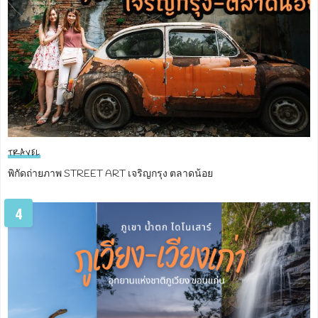
TRAVEL
พิกัดถ่ายภาพ STREET ART เจริญกรุง ตลาดน้อย
4