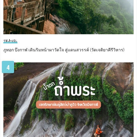
TRAVEL
ภูทอก บึงกาฬ เดินริมหน้าผาวัดใจ สู่แดนสวรรค์ (วัดเจติยาคีรีวิหาร)
4