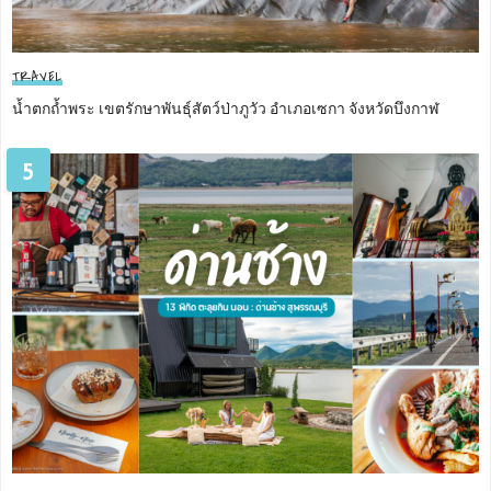
TRAVEL
น้ำตกถ้ำพระ เขตรักษาพันธุ์สัตว์ป่าภูวัว อำเภอเซกา จังหวัดบึงกาฬ
5