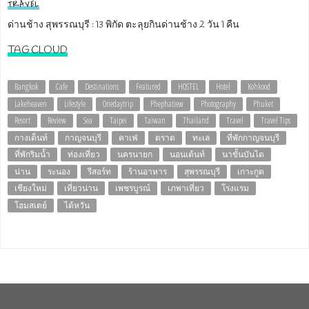
TRAVEL
ด่านช้าง สุพรรณบุรี : 13 พิกัด ตะลุยกินด่านช้าง 2 วัน 1 คืน
TAG CLOUD
Bangkok
Cafe
Destinations
Featured
HOSTEL
Hotel
Kohkood
Lakeheaven
Lifestyle
Onedaytrip
Phephatiew
Photography
Phuket
Resort
Review
Sea
Taipei
Taiwan
Thailand
Travel
Travel Tips
กางเต็นท์
กาญจนบุรี
คาเฟ่
ตราด
ทะเล
ที่พักกาญจนบุรี
ที่พักริมน้ำ
ท่องเที่ยว
นครนายก
นอนเต้นท์
นาขั้นบันได
น่าน
ระนอง
รีสอร์ท
ร้านอาหาร
สุพรรณบุรี
เกาะกูด
เชียงใหม่
เที่ยวน่าน
เพชรบูรณ์
เภพาเที่ยว
โรงแรม
โฮมสเตย์
ไต้หวัน