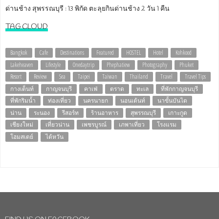
ด่านช้าง สุพรรณบุรี : 13 พิกัด ตะลุยกินด่านช้าง 2 วัน 1 คืน
TAG CLOUD
Bangkok
Cafe
Destinations
Featured
HOSTEL
Hotel
Kohkood
Lakeheaven
Lifestyle
Onedaytrip
Phephatiew
Photography
Phuket
Resort
Review
Sea
Taipei
Taiwan
Thailand
Travel
Travel Tips
กางเต็นท์
กาญจนบุรี
คาเฟ่
ตราด
ทะเล
ที่พักกาญจนบุรี
ที่พักริมน้ำ
ท่องเที่ยว
นครนายก
นอนเต้นท์
นาขั้นบันได
น่าน
ระนอง
รีสอร์ท
ร้านอาหาร
สุพรรณบุรี
เกาะกูด
เชียงใหม่
เที่ยวน่าน
เพชรบูรณ์
เภพาเที่ยว
โรงแรม
โฮมสเตย์
ไต้หวัน