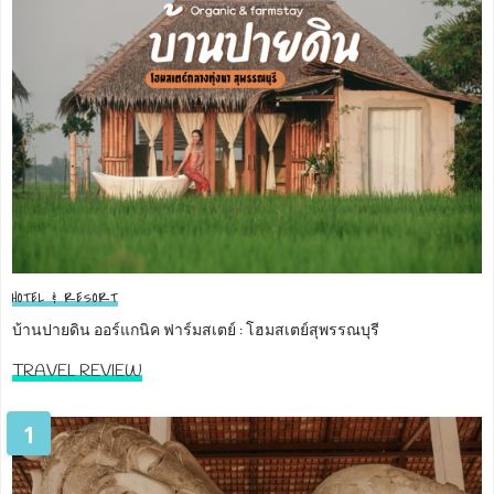
HOTEL & RESORT
บ้านปายดิน ออร์แกนิค ฟาร์มสเตย์ : โฮมสเตย์สุพรรณบุรี
TRAVEL REVIEW
1