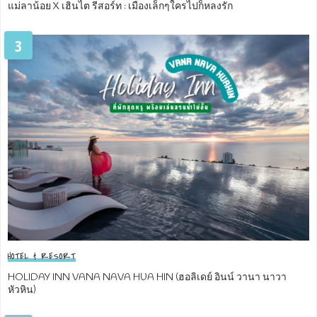
แม่ลาน้อย X เฮินไต รีสอร์ท : เมืองเล็กๆใครไปก็หลงรัก
3
HOTEL & RESORT
HOLIDAY INN VANA NAVA HUA HIN (ฮอลิเดย์ อินน์ วานา นาวา
หัวหิน)