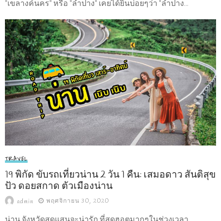
"เขลางค์นคร" หรือ "ลำปาง" เคยได้ยินบ่อยๆว่า "ลำปาง...
TRAVEL
19 พิกัด ขับรถเที่ยวน่าน 2 วัน 1 คืน: เสมอดาว สันติสุข
ปัว ดอยสกาด ตัวเมืองน่าน
พฤศจิกายน 30, 2020
admin
น่าน จังหวัดสุดแสนจะน่ารัก ที่สุดฮอตมากๆในช่วงเวลา...