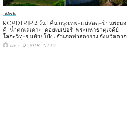
TRAVEL
ROADTRIP 2 วัน 1 คืน กรุงเทพ-แม่สอด-บ้านพะนอ
คี-น้ำตกเลเคาะ-ดอยเปเปอร์-พระมหาธาตุเจดีย์
โลกะวิทู-ขุนห้วยโป่ง : อำเภอท่าสองยาง จังหวัดตาก
มกราคม 7, 2023
admin