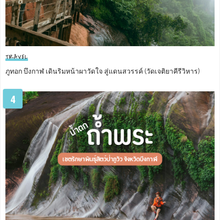
TRAVEL
ภูทอก บึงกาฬ เดินริมหน้าผาวัดใจ สู่แดนสวรรค์ (วัดเจติยาคีรีวิหาร)
4