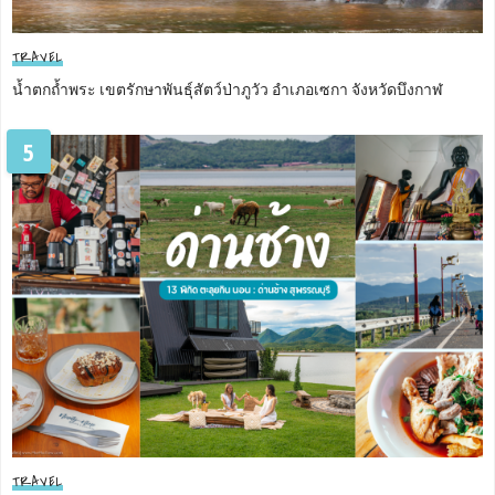
TRAVEL
น้ำตกถ้ำพระ เขตรักษาพันธุ์สัตว์ป่าภูวัว อำเภอเซกา จังหวัดบึงกาฬ
5
TRAVEL