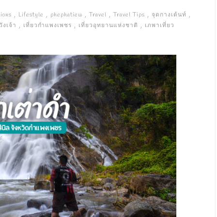
ions
Lifestyle
phephatiew
Travel
Travel Tips
จุดกางเต้นท์
ังเจ้า
เที่ยวกำแพงเพชร
เที่ยวอุทยานแห่งชาติ
เภพาเที่ยว