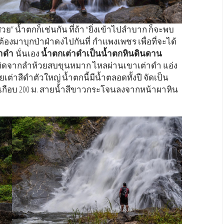
่งสวย” น้ำตกก็เช่นกัน ที่ถ้า “ยิ่งเข้าไปลำบาก ก็จะพบ
ยต้องมาบุกป่าฝ่าดงไปกันที่ กำแพงเพชร เพื่อที่จะได้
าดํา
นั่นเอง
น้ำตกเต่าดำเป็นน้ำตกหินดินดาน
เกิดจากลำห้วยสบขุนหมาก ไหลผ่านเขาเต่าดำ แอ่ง
เต่าสีดำตัวใหญ่ น้ำตกนี้มีน้ำตลอดทั้งปี จัดเป็น
ูงเกือบ 200 ม. สายน้ำสีขาวกระโจนลงจากหน้าผาหิน