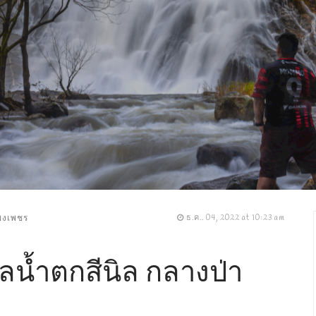
แพงเพชร
ธ.ค.. 04, 2022 at 10:23 am
าลน้ำตกสีนิล กลางป่า