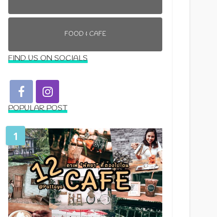
FOOD & CAFE
FIND US ON SOCIALS
POPULAR POST
1