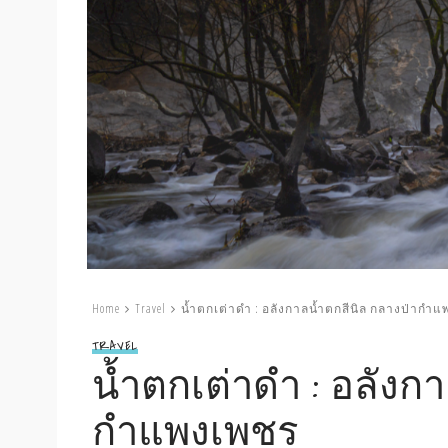
Home
Travel
น้ำตกเต่าดำ : อลังกาลน้ำตกสีนิล กลางป่ากำ
TRAVEL
น้ำตกเต่าดำ : อลังก
กำแพงเพชร