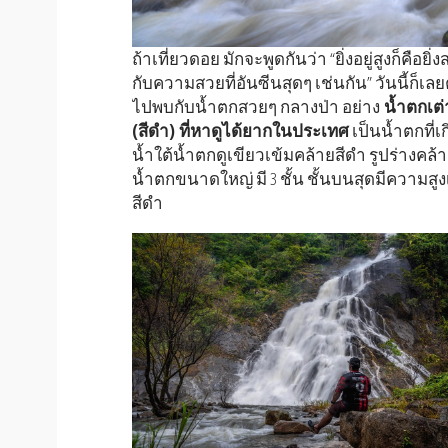
ถ้าเที่ยวดอย มักจะพูดกันว่า “ยิ่งอยู่สูงก็คือยิ
กับความสวยที่อันซีนสุดๆ เช่นกัน” วันนี้ก็เล
ไปพบกับน้ำตกสวยๆ กลางป่า อย่าง
น้ำตกเต่
(สีดำ) ที่หาดูได้ยากในประเทศ
เป็นน้ำตกที่
น้ำใต้น้ำตกดูเขียวเข้มคล้ายสีดำ รูปร่างคล้าย
น้ำตกขนาดใหญ่ มี 3 ชั้น ชั้นบนสุดมีความส
สีดำ