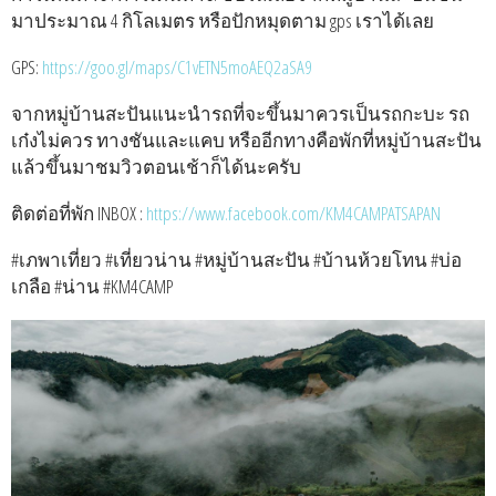
มาประมาณ 4 กิโลเมตร หรือปักหมุดตาม gps เราได้เลย
GPS:
https://goo.gl/maps/C1vETN5moAEQ2aSA9
จากหมู่บ้านสะปันแนะนำรถที่จะขึ้นมาควรเป็นรถกะบะ รถ
เก๋งไม่ควร ทางชันและแคบ หรืออีกทางคือพักที่หมู่บ้านสะปัน
แล้วขึ้นมาชมวิวตอนเช้าก็ได้นะครับ
ติดต่อที่พัก INBOX :
https://www.facebook.com/KM4CAMPATSAPAN
#เภพาเที่ยว #เที่ยวน่าน #หมู่บ้านสะปัน #บ้านห้วยโทน #บ่อ
เกลือ #น่าน #KM4CAMP