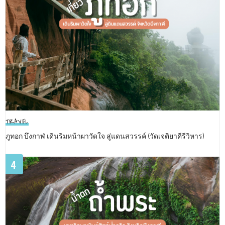
TRAVEL
ภูทอก บึงกาฬ เดินริมหน้าผาวัดใจ สู่แดนสวรรค์ (วัดเจติยาคีรีวิหาร)
4