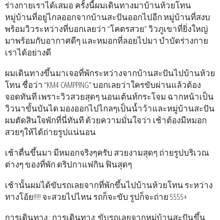
ร่างกายเราได้เสมอ ครั้งนี้ผมเดินทางมาบ้านห้วยโทน
หมู่บ้านที่อยู่ไกลออกจากบ้านสะปันออกไปอีก หมู่บ้านที่สงบ
พร้อมวิวระหว่างที่บอกเลยว่า “โคตรสวย” วิวภูเขาที่ยิ่งใหญ่
มาพร้อมกับอากาศดีๆ และหมอกที่ลอยไปมา บำบัดร่างกาย
เราได้อย่างดี
ผมเดินทางขึ้นมาเจอที่พักระหว่างจากบ้านสะปันไปบ้านห้วย
โทน ชื่อว่า “KM4 CAMPPING” บอกเลยว่าใครขับผ่านแล้วต้อง
จอดทันที เพราะวิวสวยสุดๆ นอนเต้นท์กระโจม ฉากหน้าเป็น
วิวนาขั้นบันได มองออกไปไกลๆเป็นน้ำว้าและหมู่บ้านสะปัน
ผมตัดสินใจพักที่นี่ทันที ด้วยความมั่นใจว่า เช้าต้องมีหมอก
สวยๆให้ได้ถ่ายรูปแน่นอน
เช้าตื่นขึ้นมา มีหมอกจริงๆครับ สวยงามสุดๆ ถ่ายรูปบริเวณ
ต่างๆ ของที่พัก ดริปกาแฟกิน ฟินสุดๆ
เช้านั้นผมได้ขับรถเลยจากที่พักขึ้นไปบ้านห้วยโทน ระหว่าง
ทางโอ้ย!!!!! จะสวยไปไหน รถก็จะขับ รูปก็จะถ่าย 5555+
การเดินทาง : การเดินทาง: ขับรถเลยจากหมู่บ้านสะปันขึ้น