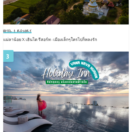
HOTEL & RESORT
แม่ลาน้อย X เฮินไต รีสอร์ท : เมืองเล็กๆใครไปก็หลงรัก
3