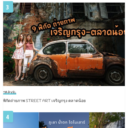
3
TRAVEL
พิกัดถ่ายภาพ STREET ART เจริญกรุง ตลาดน้อย
4