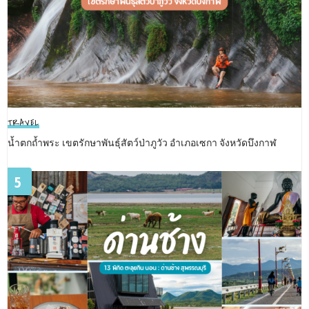
TRAVEL
น้ำตกถ้ำพระ เขตรักษาพันธุ์สัตว์ป่าภูวัว อำเภอเซกา จังหวัดบึงกาฬ
5