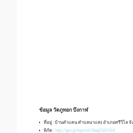
ข้อมูล วัดภูทอก บึงกาฬ
ที่อยู่ : บ้านคำแคน ตำบลนาแสง อำเภอศรีวิไล จ
พิกัด :
https://goo.gl/maps/eb13fwajE5dZnTdx6