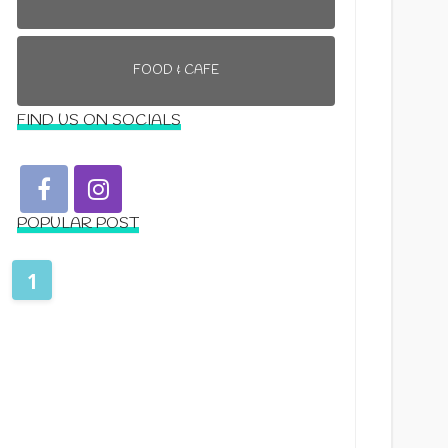
FOOD & CAFE
FIND US ON SOCIALS
POPULAR POST
1