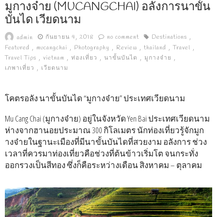
มูกางจ๋าย (MUCANGCHAI) อลังการนาขั้น
บันได เวียดนาม
กันยายน 4, 2018
no comment
Destinations
admin
Featured
mucangchai
Photography
Review
thailand
Travel
Travel Tips
vietnam
ท่องเที่ยว
นาขั้นบันได
มูกางจ๋าย
เภพาเที่ยว
เวียดนาม
โคตรอลัง นาขั้นบันได “มูกางจ๋าย” ประเทศเวียดนาม
Mu Cang Chai (มูกางจ๋าย) อยู่ในจังหวัด Yen Bai ประเทศเวียดนาม
ห่างจากฮานอยประมาณ 300 กิโลเมตร นักท่องเที่ยวรู้จักมูก
างจ๋ายในฐานะเมืองที่มีนาขั้นบันไดที่สวยงาม อลังการ ช่วง
เวลาที่ควรมาท่องเที่ยวคือช่วงที่ต้นข้าวเริ่มโต จนกระทั่ง
ออกรวงเป็นสีทอง ซึ่งก็คือระหว่างเดือน สิงหาคม – ตุลาคม