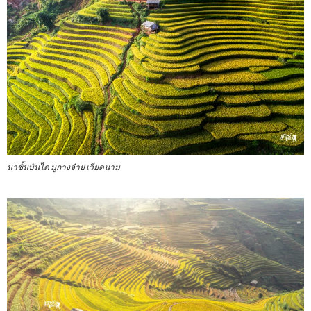
นาขั้นบันได มูกางจ๋าย เวียดนาม