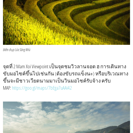
Điểm chụp Lúa Sáng Nhù
จุดที่ 2 Mam Xoi Viewpoint เป็นจุดชมวิวลานจอด ฮ การเดินทาง
ขับมอไซค์ขึ้นไปเช่นกัน (ต้องขับรถแข็งนะ) หรือบริเวณทาง
ขึ้นจะมีชาวเวียดนามมาเป็นวินมอไซค์รับจ้าง ครับ
MAP:
https://goo.gl/maps/7bEga7uAAi42