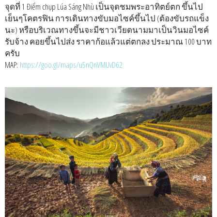
จุดที่ 1 Điểm chụp Lúa Sáng Nhù เป็นจุดชมพระอาทิตย์ตก ขึ้นไป
เย็นๆโคตรฟิน การเดินทางขับมอไซค์ขึ้นไป (ต้องขับรถแข็ง
นะ) หรือบริเวณทางขึ้นจะมีชาวเวียดนามมาเป็นวินมอไซค์
รับจ้าง คอยขึ้นไปส่ง ราคาก้อแล้วแต่ตกลง ประมาณ 100 บาท
ครับ
MAP:
https://goo.gl/maps/u5nQnVMUvD62