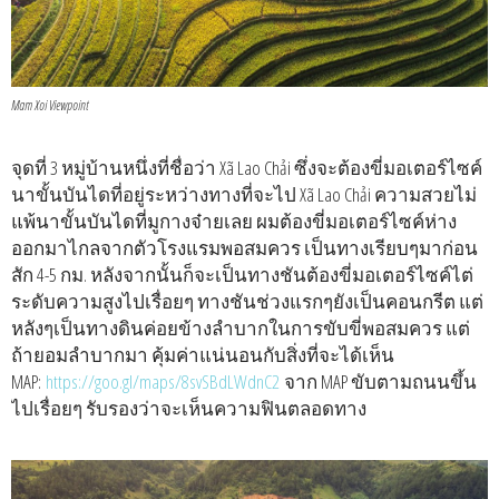
Mam Xoi Viewpoint
จุดที่ 3 หมู่บ้านหนึ่งที่ชื่อว่า Xã Lao Chải ซึ่งจะต้องขี่มอเตอร์ไซค์
นาขั้นบันไดที่อยู่ระหว่างทางที่จะไป Xã Lao Chải ความสวยไม่
แพ้นาขั้นบันไดที่มูกางจ๋ายเลย ผมต้องขี่มอเตอร์ไซค์ห่าง
ออกมาไกลจากตัวโรงแรมพอสมควร เป็นทางเรียบๆมาก่อน
สัก 4-5 กม. หลังจากนั้นก็จะเป็นทางชันต้องขี่มอเตอร์ไซค์ไต่
ระดับความสูงไปเรื่อยๆ ทางชันช่วงแรกๆยังเป็นคอนกรีต แต่
หลังๆเป็นทางดินค่อยข้างลำบากในการขับขี่พอสมควร แต่
ถ้ายอมลำบากมา คุ้มค่าแน่นอนกับสิ่งที่จะได้เห็น
MAP:
https://goo.gl/maps/8svSBdLWdnC2
จาก MAP ขับตามถนนขึ้น
ไปเรื่อยๆ รับรองว่าจะเห็นความฟินตลอดทาง