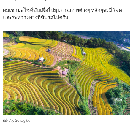
ผมเช่ามอไซค์ขับเพื่อไปมุมถ่ายภาพต่างๆ หลักๆจะมี 3 จุด
และระหว่างทางที่ขับรถไปครับ
Điểm chụp Lúa Sáng Nhù