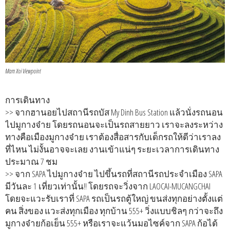
Mam Xoi Viewpoint
การเดินทาง
>> จากฮานอยไปสถานีรถบัส My Dinh Bus Station แล้วนั่งรถนอน
ไปมูกางจ๋าย โดยรถนอนจะเป็นรถสายยาว เราจะลงระหว่าง
ทางคือเมืองมูกางจ๋าย เราต้องสื่อสารกับเด็กรถให้ดีว่าเราลง
ที่ไหน ไม่งั้นอาจจะเลย งานเข้าแน่ๆ ระยะเวลาการเดินทาง
ประมาณ 7 ชม
>> จาก SAPA ไปมูกางจ๋าย ไปขึ้นรถที่สถานีรถประจำเมือง SAPA
มีวันละ 1 เที่ยวเท่านั้น!! โดยรถจะวิ่งจาก LAOCAI-MUCANGCHAI
โดยจะแวะรับเราที่ SAPA รถเป็นรถตู้ใหญ่ ขนส่งทุกอย่างตั้งแต่
คน สิ่งของ แวะส่งทุกเมือง ทุกบ้าน 555+ วิ่งแบบชิลๆ กว่าจะถึง
มูกางจ๋ายก้อเย็น 555+ หรือเราจะแว้นมอไซค์จาก SAPA ก้อได้