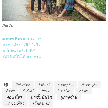
Xã Lao Chải
#
เภพาเที่ยว
#
PHEPHATIEW
#
มูกางจ๋าย
#
MUCHANCHAI
#
เวียดนาม
#
VIETNAM
#
นาขั้นบันได
#
riceterrace
Tags :
Destinations
Featured
mucangchai
Photography
Review
thailand
Travel
Travel Tips
vietnam
ท่องเที่ยว
นาขั้นบันได
มูกางจ๋าย
เภพาเที่ยว
เวียดนาม