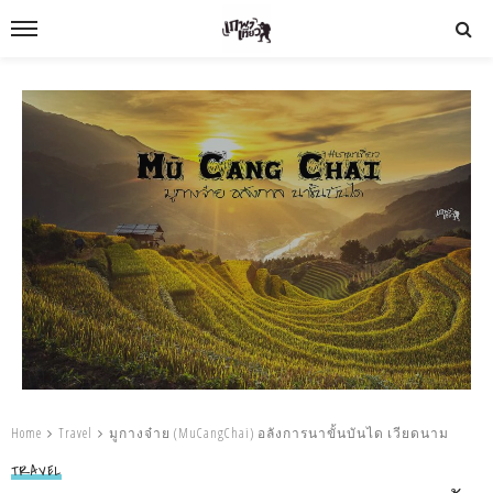
Home
Travel
มูกางจ๋าย (MuCangChai) อลังการนาขั้นบันได เวียดนาม
TRAVEL