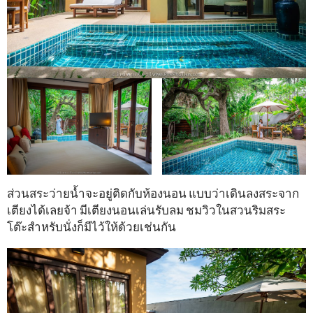
ส่วนสระว่ายน้ำจะอยู่ติดกับห้องนอน แบบว่าเดินลงสระจาก
เตียงได้เลยจ้า มีเตียงนอนเล่นรับลม ชมวิวในสวนริมสระ
โต๊ะสำหรับนั่งก็มีไว้ให้ด้วยเช่นกัน