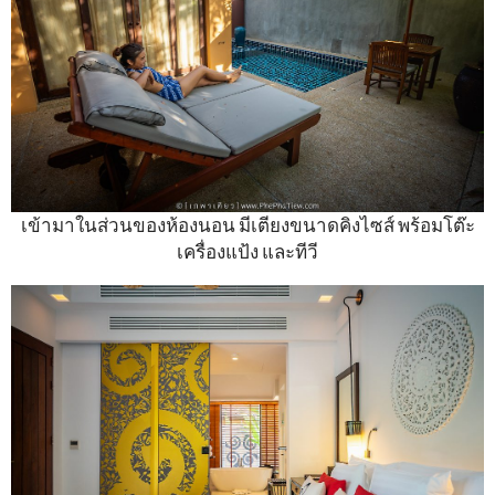
เข้ามาในส่วนของห้องนอน มีเตียงขนาดคิงไซส์ พร้อมโต๊ะ
เครื่องแป้ง และทีวี