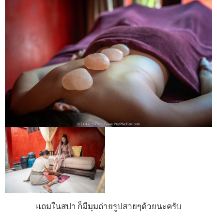
แถมในสปา ก็มีมุมถ่ายรูปสวยๆด้วยนะครับ