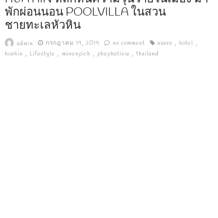
พักผ่อนนอน POOLVILLA ในสวน
ชายทะเลหัวหิน
กรกฎาคม 19, 2019
no comment
asara
hotel
admin
huahin
Lifestyle
movenpick
phephatiew
thailand