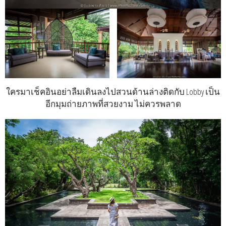
ใครมาเช็คอินอย่าลืมเดินลงไปสวนด้านล่างติดกับ Lobby เป็น
อีกมุมถ่ายภาพที่สวยงาม ไม่ควรพลาด