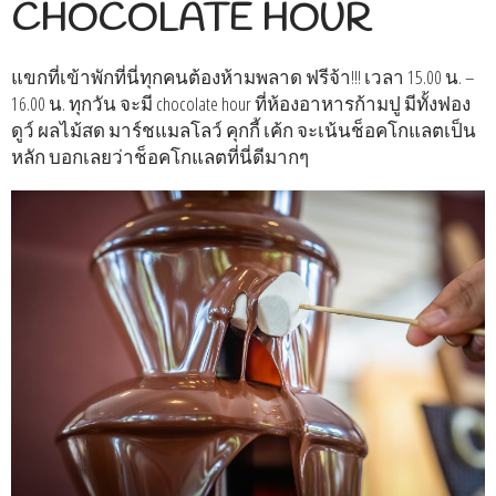
CHOCOLATE HOUR
แขกที่เข้าพักที่นี่ทุกคนต้องห้ามพลาด ฟรีจ้า!!! เวลา 15.00 น. –
16.00 น. ทุกวัน จะมี chocolate hour ที่ห้องอาหารก้ามปู มีทั้งฟอง
ดูว์ ผลไม้สด มาร์ชแมลโลว์ คุกกี้ เค้ก จะเน้นช็อคโกแลตเป็น
หลัก บอกเลยว่าช็อคโกแลตที่นี่ดีมากๆ