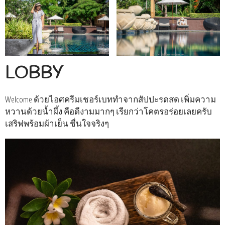
LOBBY
Welcome ด้วยไอศครีมเชอร์เบททำจากสัปปะรดสด เพิ่มความ
หวานด้วยน้ำผึ้ง คือดีงามมากๆ เรียกว่าโคตรอร่อยเลยครับ
เสริฟพร้อมผ้าเย็น ชื่นใจจริงๆ