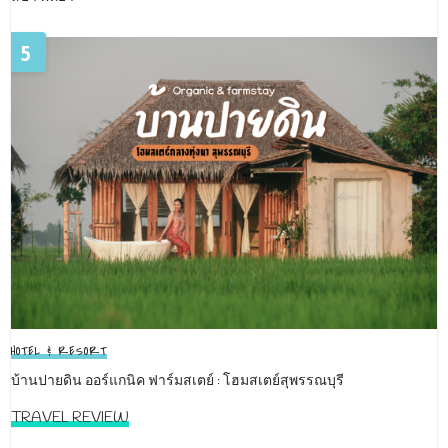
5
HOTEL & RESORT
บ้านปายดิน ออร์แกนิค ฟาร์มสเตย์ : โฮมสเตย์สุพรรณบุรี
TRAVEL REVIEW