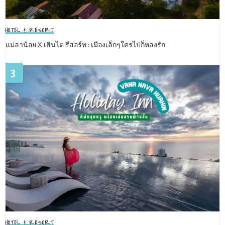
HOTEL & RESORT
แม่ลาน้อย X เฮินไต รีสอร์ท : เมืองเล็กๆใครไปก็หลงรัก
3
HOTEL & RESORT