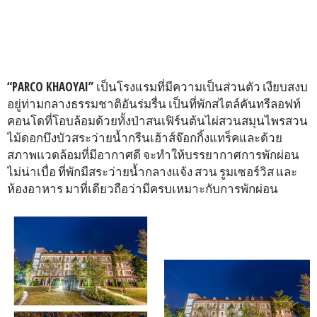
“PARCO KHAOYAI”
เป็นโรงแรมที่มีความเป็นส่วนตัว เงียบสงบ
อยู่ท่ามกลางธรรมชาติอันร่มรื่น เป็นที่พักสไตล์คันทรีลอฟท์
คอนโดที่โอบล้อมด้วยทั้งป่าสนเฟิร์นต้นไผ่สวนสมุนไพรสวน
ไม้ดอกบึงบัวสระว่ายน้ำกรีนเฮ้าส์จ๊อกกิ้งแทร็คและด้วย
สภาพแวดล้อมที่มีอากาศดี จะทำให้บรรยากาศการพักผ่อน
ไม่น่าเบื่อ ที่พักมีสระว่ายน้ำกลางแจ้ง สวน รูมเซอร์วิส และ
ห้องอาหาร มาที่เดียวถือว่ามีครบเหมาะกับการพักผ่อน