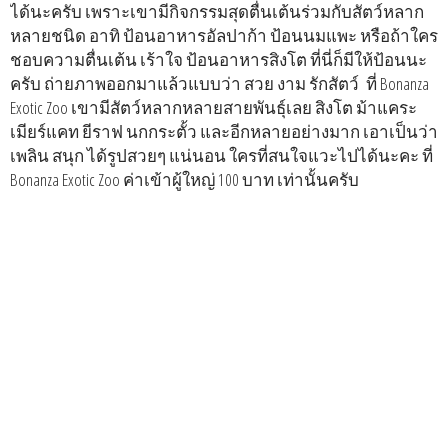
ได้นะครับ เพราะเขามีกิจกรรมสุดตื่นเต้นร่วมกับสัตว์หลาก
หลายชนิด อาทิ ป้อนอาหารอัลปาก้า ป้อนนมแพะ หรือถ้าใคร
ชอบความตื่นเต้น เร้าใจ ป้อนอาหารสิงโต ที่นี่ก็มีให้ป้อนนะ
ครับ ถ่ายภาพออกมาแล้วแบบว่า สวย งาม รักสัตว์ ที่ Bonanza
Exotic Zoo เขามีสัตว์หลากหลายสายพันธุ์เลย สิงโต ม้าแคระ
เมียร์แคท ยีราฟ นกกระตั้ว และอีกหลายอย่างมาก เอาเป็นว่า
เพลิน สนุก ได้รูปสวยๆ แน่นอน ใครที่สนใจแวะไปได้นะคะ ที่
Bonanza Exotic Zoo ค่าเข้าผู้ใหญ่ 100 บาท เท่านั้นครับ