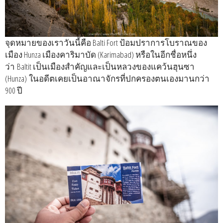
จุดหมายของเราวันนี้คือ Balti Fort ป้อมปราการโบราณของ
เมือง Hunza เมืองคาริมาบัด (Karimabad) หรือในอีกชื่อหนึ่ง
ว่า Baltit เป็นเมืองสำคัญและเป็นหลวงของแคว้นฮุนซา
(Hunza) ในอดีตเคยเป็นอาณาจักรที่ปกครองตนเองมานกว่า
900 ปี