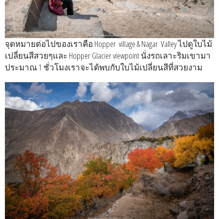
จุดหมายต่อไปของเราคือ Hopper​ ​ village​ ​& Nagar ​ ​Valley ไปดูใบไม้
เปลี่ยนสีสวยๆและ Hopper​ ​Glacier​ viewpoint นั่งรถเลาะริมเขามา
ประมาณ 1 ชั่วโมงเราจะได้พบกับใบไม้เปลี่ยนสีที่สวยงาม