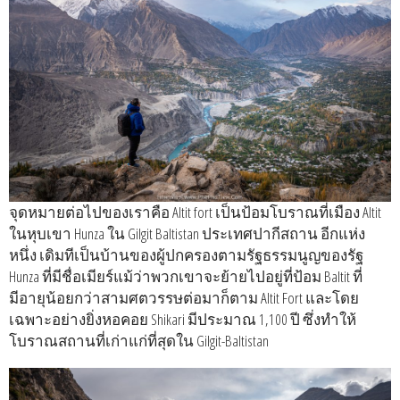
จุดหมายต่อไปของเราคือ Altit fort เป็นป้อมโบราณที่เมือง Altit
ในหุบเขา Hunza ใน Gilgit Baltistan ประเทศปากีสถาน อีกแห่ง
หนึ่ง เดิมทีเป็นบ้านของผู้ปกครองตามรัฐธรรมนูญของรัฐ
Hunza ที่มีชื่อเมียร์แม้ว่าพวกเขาจะย้ายไปอยู่ที่ป้อม Baltit ที่
มีอายุน้อยกว่าสามศตวรรษต่อมาก็ตาม Altit Fort และโดย
เฉพาะอย่างยิ่งหอคอย Shikari มีประมาณ 1,100 ปี ซึ่งทำให้
โบราณสถานที่เก่าแก่ที่สุดใน Gilgit-Baltistan