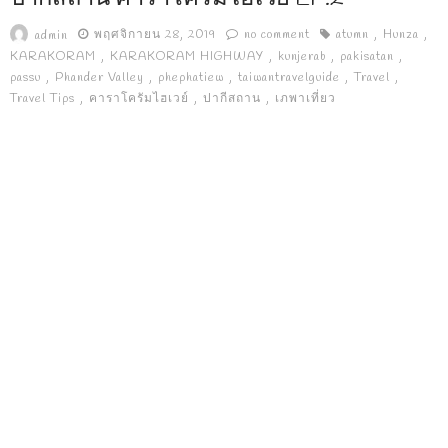
พฤศจิกายน 28, 2019
no comment
atumn
Hunza
admin
KARAKORAM
KARAKORAM HIGHWAY
kunjerab
pakisatan
passu
Phander​ ​Valley
phephatiew
taiwantravelguide
Travel
Travel Tips
คาราโครัมไฮเวย์
ปากีสถาน
เภพาเที่ยว