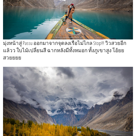
มุ่งหน้าสู่ Passu ออกมาจากจุดลงเรือไม่ไกล Stop!!! วิวสวยอีก
แล้วว ใบไม้เปลี่ยนสี ฉากหลังมีทั้งหมอก ทั้งภูเขาสูง โอ้ยย
สวยยยย