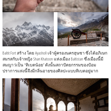
Baltit Fort สร้าง โดย Ayasholl เจ้าผู้ครองนครฮุนซา ซึ่งได้อภิเษก
สมรสกับเจ้าหญิง Shan Khatoon แห่งเมือง Baltistan ซึ่งเมืองนี้มี
สมญาว่เป็น “ทิเบตน้อย” ดังนั้นสถาปัตยกรรมของป้อม
ปราการแห่งนี้จึงมีกลิ่นอายของศิลปะแบบทิเบตอยู่มาก