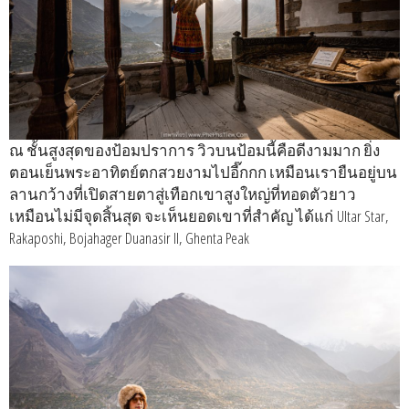
ณ ชั้นสูงสุดของป้อมปราการ วิวบนป้อมนี้คือดีงามมาก ยิ่ง
ตอนเย็นพระอาทิตย์ตกสวยงามไปอี๊กกก เหมือนเรายืนอยู่บน
ลานกว้างที่เปิดสายตาสู่เทือกเขาสูงใหญ่ที่ทอดตัวยาว
เหมือนไม่มีจุดสิ้นสุด จะเห็นยอดเขาที่สำคัญ ได้แก่ Ultar Star,
Rakaposhi, Bojahager Duanasir II, Ghenta Peak